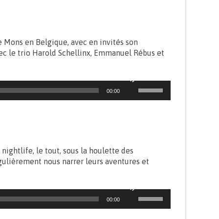
de Mons en Belgique, avec en invités son
vec le trio Harold Schellinx, Emmanuel Rébus et
Utilisez
00:00
les
flèches
haut/bas
pour
augmenter
ou
 nightlife, le tout, sous la houlette des
diminuer
égulièrement nous narrer leurs aventures et
le
volume.
Utilisez
00:00
les
flèches