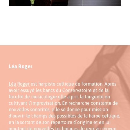
Léa Roger
Léa Roger
est harpiste celtique de formation. Après
avoir essuyé les bancs du Conservatoire et de la
faculté de musicologie elle a pris la tangente en
cultivant l’improvisation. En recherche constante de
nouvelles sonorités, elle se donne pour mission
d’ouvrir le champs des possibles de la harpe celtique,
en la sortant de son répertoire d’origine et en lui
ajoutant de nouvelles techniques de jeux au moyen