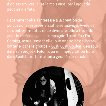
d’objets trouvés ici et là mais aussi par l’ajout de
pédales d’effets.
Récemment elle s’intéresse à la création de
percussions réalisées en lutherie sauvage. Avide de
rencontres insolites et de diversité, elle a travaillé
pour le théâtre avec la compagnie Thank You For
Coming, actuellement elle joue en trio basse-harpe-
batterie, dans le groupe «
Guili Guili Goulag
», en solo
dans son projet « Félon », ou en improvisation libre
dans Spoliâture, formation à géométrie variable.