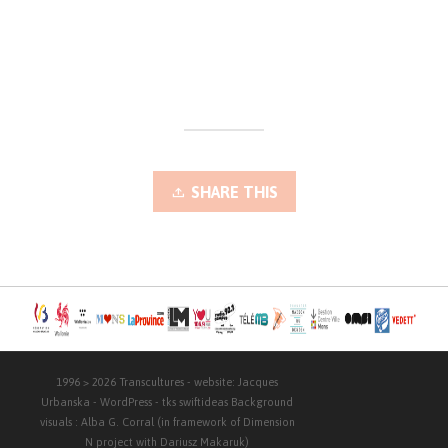
SHARE THIS
1996 > 2026
Transcultures
- website:
Jacques
Urbanska
-
WordPress
- tks
swiftideas
Background
visuals :
Alba G. Corral
(in framework of Dimension
N project with
Dariusz Makaruk
)