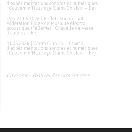
d’expérimentations sonores et numériques
| Couvent d’Hautrage (Saint-Ghislain – Be)
19 > 21.06.2026 l Reflets Sonores #4 –
Fédération Belge de Musique électro-
acoustique (FeBeMe) | Chapelle de Verre
(Fauquez – Be)
31.05.2026 | Worm Club #3 – Espace
d’expérimentations sonores et numériques
| Couvent d’Hautrage (Saint-Ghislain – Be)
CitySonic - Festival des Arts Sonores