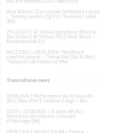
des arts sonores 2024 | Bastia (Fr)
Mini Album | D’un monde (sONore) à l’autre
– Tommy Lawson (Tg/Fr) | Transonic Label
(Be)
29.12.2023 | AI Vilnius Symphony (Musical
Blockchain) @ Vilnius 700 | Ideas Block –
Kompresorinė (Lt)
04.12.2023 > 28.01.2024 | Résidence
création sonore – Thanas Kas (De/Al/Be) |
Transonic Lab Essaouira (Ma)
Transcultures news
09.08.2026 | Performance de Jo Seon-Ah
(Kr) | New SPACE Gallerie (Liège – Be)
07.07 > 12.08.2026 | Jo Seon-Ah (Kr) –
Résidence de création | Couvant
d’Hautrage (Be)
28.06.2026 | Worm Club #4 – Espace