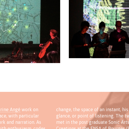
rine Angé
work on
change, the space of an instant, his
ace, with particular
glance, or point of listening. The tw
ork and narration. As
met in the post graduate Sonic Art
with enthusiasm, codes
Creations at the ENSA of Bourges (F