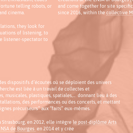
fortune telling robots, or
and come together for site specific
and cinema.
since 2016, within the
collective 
lations, they look for
uations of listening, to
e listener-spectator to
des dispositifs d’écoutes où se déploient des univers
herche est liée à un travail de collectes et
es, musicales, plastiques, spatiales,… donnant lieu à des
stallations, des performances ou des concerts, et mettant
signes précurseurs” aux “faits” eux-mêmes.
 Strasbourg, en 2012, elle intègre
le post-diplôme Arts
l’ENSA de Bourges
en 2014 et y crée