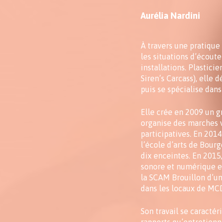
Aurélia Nardini
À travers une pratique 
les situations d’écout
installations. Plastic
Siren’s Carcass), elle 
puis se spécialise dans
Elle crée en 2009 un g
organise des marches v
participatives. En 2014
l’école d’arts de Bourg
dix enceintes. En 2015
sonore et numérique e
la SCAM Brouillon d’un
dans les locaux de MCD
Son travail se caractér