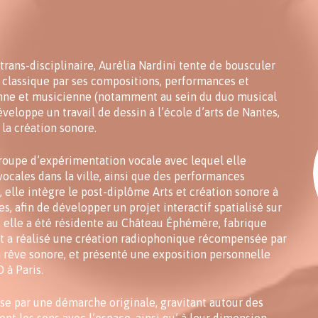
trans-disciplinaire, Aurélia Nardini tente de bousculer
e classique par ses compositions, performances et
ienne et musicienne (notamment au sein du duo musical
développe un travail de dessin à l’école d’arts de Nantes,
 la création sonore.
roupe d’expérimentation vocale avec lequel elle
ocales dans la ville, ainsi que des performances
, elle intègre le post-diplôme Arts et création sonore à
es, afin de développer un projet interactif spatialisé sur
, elle a été résidente au Château Éphémère, fabrique
t a réalisé une création radiophonique récompensée par
 rêve sonore, et présenté une exposition personnelle
 à Paris.
ise par une démarche originale, gravitant autour des