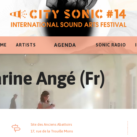
AGENDA
ME
ARTISTS
SONIC RADIO
rine Angé (Fr)
Site des Anciens Abattoirs
17, rue de la Trouille Mons