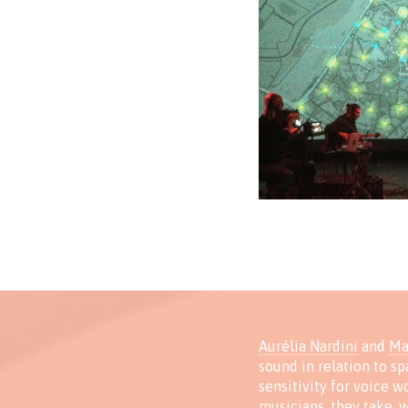
Aurélia Nardini
and
Ma
sound in relation to sp
sensitivity for voice w
musicians, they take, 