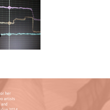
 or her
o artists
s and
r) in 2014,