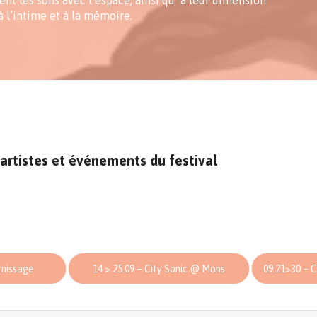
nt les sons avec l’espace, ainsi qu’ à leur dimension
l’intime et à la mémoire.
artistes et événements du festival
rnissage
14 > 25.09 – City Sonic @ Mons
09.21>30 – Ci