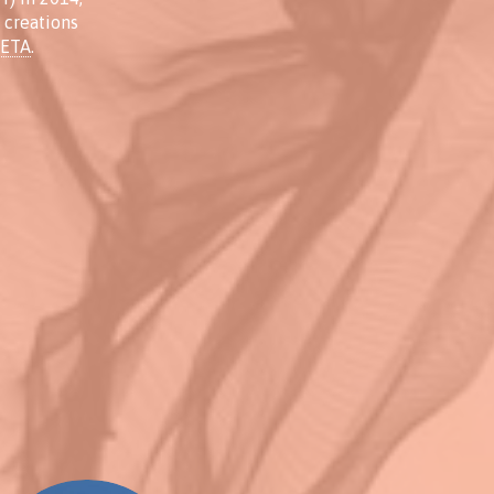
 creations
META
.