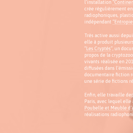
l’installation
“Continen
crée régulièrement en 
radiophoniques, plasti
indépendant
“Entropie
Très active aussi depu
elle à produit plusieu
“
Les Cryptés
“, un docu
propos de la cryptozo
vivants réalisée en 201
diffusées dans l’émiss
documentaire fiction 
une série de fictions r
Enfin, elle travaille d
Paris, avec lequel elle
Poubelle et Meuble d’
réalisations radiophon