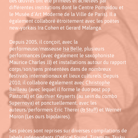
des œuvres ont été primées et achetées par
différentes institutions dont le Centre Pompidou et
le Musée d’Art Moderne de la Ville de Paris). Il a
également collaboré étroitement avec les poètes
new-yorkais Ira Cohen et Gerard Malanga.
Depuis 2005, il conçoit, avec la
performeuse/masseuse
Isa Belle
, plusieurs
performances (avec également le saxophoniste
Maurice Charles JJ) et installations autour du rapport
corps/son/sens présentées dans de nombreux
festivals internationaux et lieux culturels. Depuis
2010, il collabore également avec
Christophe
Bailleau
(avec lequel il forme le duo post pop
Pastoral) et
Gauthier Keyaerts
(au sein du combo
Supernova
) et ponctuellement, avec les
auteurs/performers Eric Therer (
& Stuff
) et Werner
Moron (Les ours bipolaires).
Ses pièces sont reprises sur diverses compilations de
labels indépendants (Optical Sound, Tiramizu, Tsuku