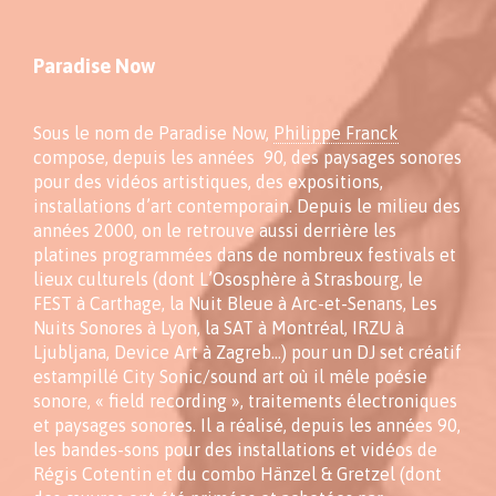
Paradise Now
Sous le nom de Paradise Now,
Philippe Franck
compose, depuis les années 90, des paysages sonores
pour des vidéos artistiques, des expositions,
installations d’art contemporain. Depuis le milieu des
années 2000, on le retrouve aussi derrière les
platines programmées dans de nombreux festivals et
lieux culturels (dont L’Ososphère à Strasbourg, le
FEST à Carthage, la Nuit Bleue à Arc-et-Senans, Les
Nuits Sonores à Lyon, la SAT à Montréal, IRZU à
Ljubljana, Device Art à Zagreb…) pour un DJ set créatif
estampillé City Sonic/sound art où il mêle poésie
sonore, « field recording », traitements électroniques
et paysages sonores. Il a réalisé, depuis les années 90,
les bandes-sons pour des installations et vidéos de
Régis Cotentin et du combo Hänzel & Gretzel (dont