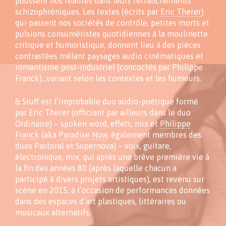
poussent nos réalités dans leurs retranchements
schizophréniques. Les textes (écrits par
Eric Therer
)
qui passent nos sociétés de contrôle, petites morts et
pulsions consuméristes quotidiennes à la moulinette
critique et humoristique, donnent lieu à des pièces
contrastées mêlant paysages audio cinématiques et
romantisme post-industriel (concoctés par Philippe
Franck)…variant selon les contextes et les humeurs.
& Stuff est l’improbable duo audio-poétique formé
par Eric Therer (officiant par ailleurs dans le duo
Ordinaire) – spoken word, effets, mix et
Philippe
Franck
(aka
Paradise Now
, également membres des
duos Pastoral et Supernova) – voix, guitare,
électronique, mix, qui après une brève première vie à
la fin des années 80 (après laquelle chacun a
participé à divers projets artistiques), est revenu sur
scène en 2015, à l’occasion de performances données
dans des espaces d’art plastiques, littéraires ou
musicaux alternatifs.