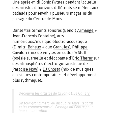
Une après-midi
Sonic Pirates
pendant laquelle
des artistes d’horizons différents se mêlent aux
badauds pour envahir plusieurs magasins du
passage du Centre de Mons.
Danse/traitements sonores (
Benoît Armange
+
Jean-François Fontaine
), arts
numériques/musique électro-acoustique
(
Dimitri Baheux
+ duo
Granules
),
Philippe
Cavaleri
(mix de vinyles en colle),
& Stuff
(poésie surréelle et décapante d’
Eric Therer
sur
des atmosphères électro-guitaristique de
Paradise Now
) +
DJ Chosta
(mix de musiques
classiques contemporaines et développement
plus rythmique)…
Découvrir les artistes de la Sonic Live Gallery
Un tout grand merci au disquaire
Alive Records
et les commerçants du Passage du Centre pour
leur collaboration.