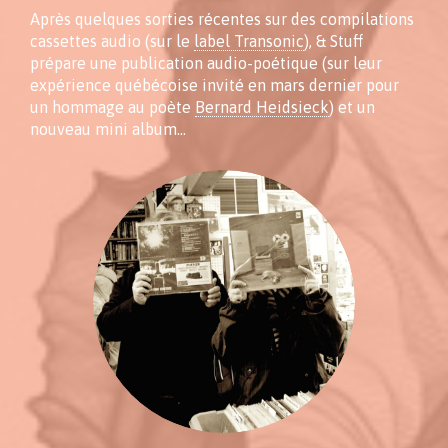
Après quelques sorties récentes sur des compilations
cassettes audio (sur le
label Transonic
), & Stuff
prépare une publication audio-poétique (sur leur
expérience québécoise invité en mars dernier pour
un hommage au poète
Bernard Heidsieck
) et un
nouveau mini album…