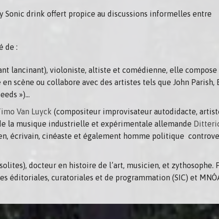
y Sonic drink offert propice au discussions informelles entre
 de :
ant lancinant), violoniste, altiste et comédienne, elle compose
le en scène ou collabore avec des artistes tels que John Parish
eeds »)…
Timo Van Luyck
(compositeur improvisateur autodidacte, artiste
 de la musique industrielle et expérimentale allemande
Ditter
, écrivain, cinéaste et également homme politique controversé 
olites), docteur en histoire de l’art, musicien, et zythosophe. P
 éditoriales, curatoriales et de programmation (SIC) et MNÓ