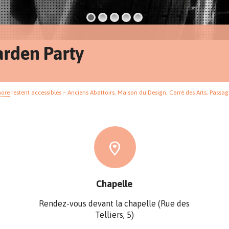
arden Party
nore
restent accessibles – Anciens Abattoirs, Maison du Design, Carré des Arts, Passag
Chapelle
Rendez-vous devant la chapelle (Rue des
Telliers, 5)