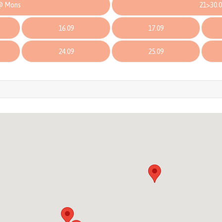
 @ Mons
21>30.0
16.09
17.09
24.09
25.09