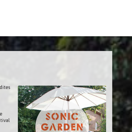
dites
re
tival