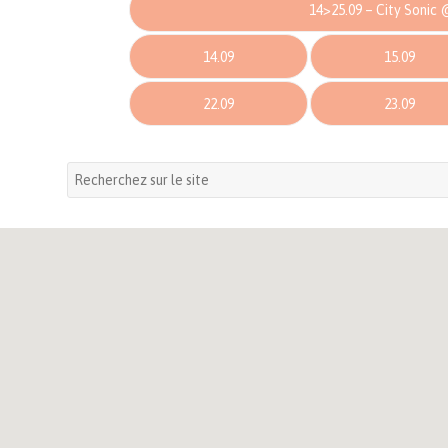
14>25.09 – City Sonic
14.09
15.09
22.09
23.09