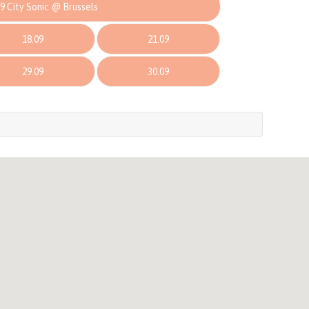
9 City Sonic @ Brussels
18.09
21.09
29.09
30.09