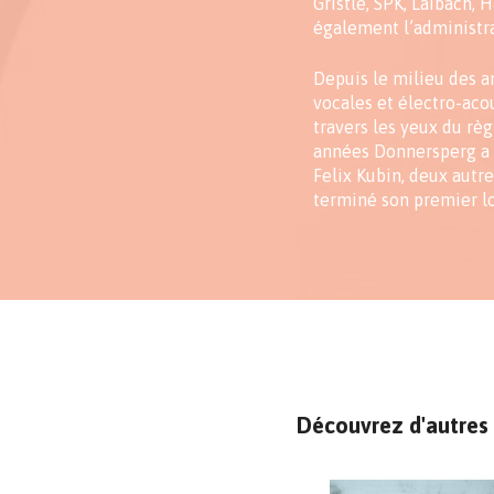
Gristle, SPK, Laibach, 
également l’administra
Depuis le milieu des 
vocales et électro-aco
travers les yeux du rè
années Donnersperg a 
Felix Kubin, deux autre
terminé son premier lo
Découvrez d'autres 