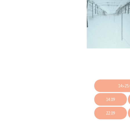
14>25.
14.09
22.09