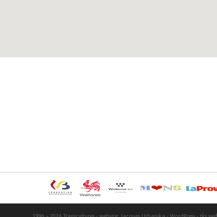
1996 > 2026
Transcultures
- website:
Jacques Urbanska
-
WordPress
- tks
swi