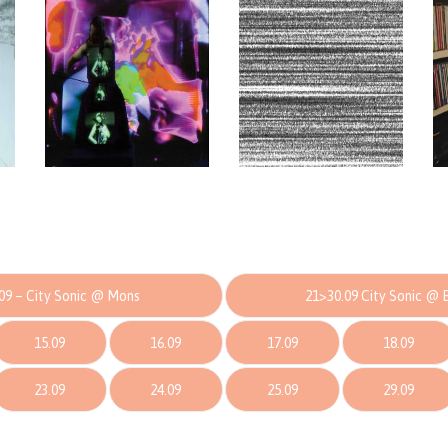
09 – City Sonic @ Mons
21>30.09 City Sonic @ 
15.09
16.09
17.09
18.09
23.09
24.09
25.09
29.09