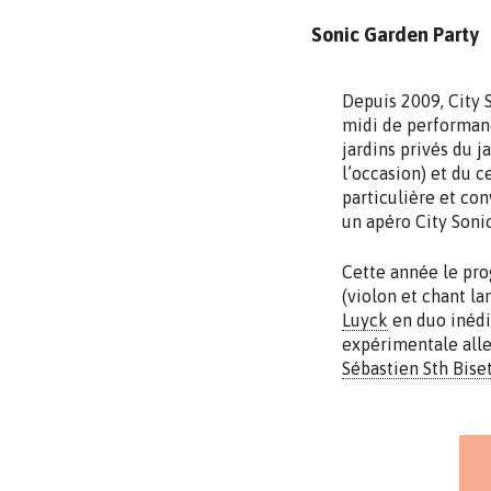
Sonic Garden Party
Depuis 2009, City 
midi de performanc
jardins privés du j
l’occasion) et du 
particulière et con
un apéro City Sonic
Cette année le p
(violon et chant la
Luyck
en duo inédi
expérimentale al
Sébastien Sth Bise