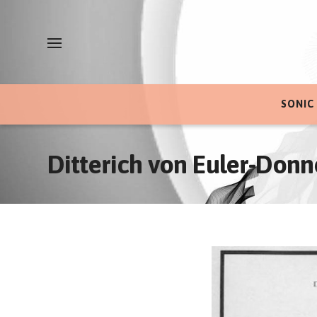
SONIC
Ditterich von Euler-Donn