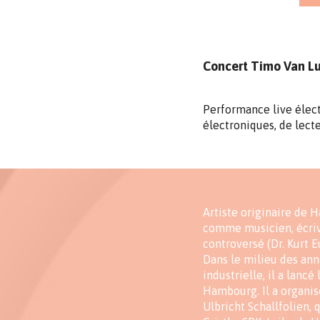
Concert Timo Van Lui
Performance live élect
électroniques, de lect
Artiste originaire de
comme musicien, écriv
controversé (Dr. Kurt E
Dans le milieu des ann
industrielle, il a lan
Hambourg. Il a organis
Ulbricht Schallfolien, 