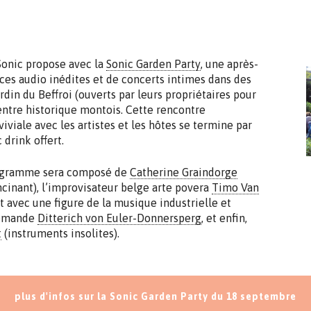
Sonic propose avec la
Sonic Garden Party
, une après-
es audio inédites et de concerts intimes dans des
ardin du Beffroi (ouverts par leurs propriétaires pour
centre historique montois. Cette rencontre
viviale avec les artistes et les hôtes se termine par
 drink offert.
rogramme sera composé de
Catherine Graindorge
ncinant), l’improvisateur belge arte povera
Timo Van
t avec une figure de la musique industrielle et
lemande
Ditterich von Euler-Donnersperg
, et enfin,
t
(instruments insolites).
plus d'infos sur la Sonic Garden Party du 18 septembre