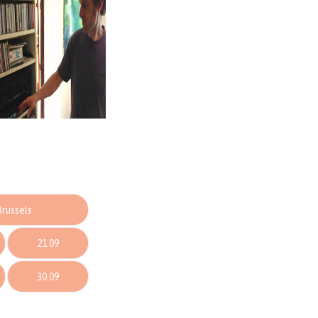
Brussels
21.09
30.09