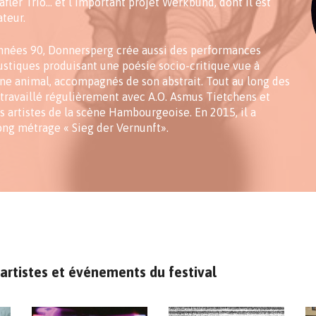
Hafler Trio… et l’important projet Werkbund, dont il est
teur.
années 90, Donnersperg crée aussi des performances
ustiques produisant une poésie socio-critique vue à
gne animal, accompagnés de son abstrait. Tout au long des
travaillé régulièrement avec A.O. Asmus Tietchens et
s artistes de la scène Hambourgeoise. En 2015, il a
ng métrage « Sieg der Vernunft».
artistes et événements du festival