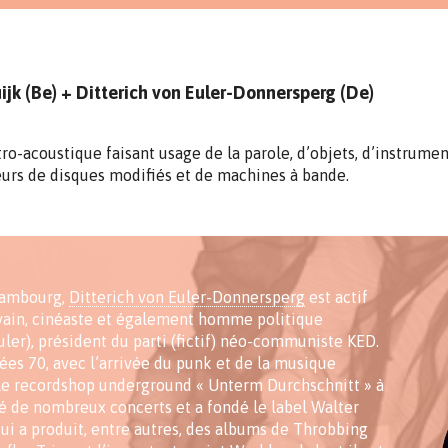
jk (Be) + Ditterich von Euler-Donnersperg (De)
ro-acoustique faisant usage de la parole, d’objets, d’instrume
eurs de disques modifiés et de machines à bande.
 Hambourg,
Ditterich von Euler-Donnersperg
est actif
ain, cinéaste et également homme politique
uler), président du parti (fictif) néo-communiste KED.
ées 70, avec l’arrivée du punk et de la musique
cé le recordshop underground « Unterm Durchschnitt » à
é de nombreux concerts et a fondé le label Walter
qui a produit, entre autres, des albums de Throbbing