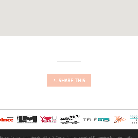
SHARE THIS
ftideas
Background visuals :
Alba G. Corral
(in framework of Dimension N project with