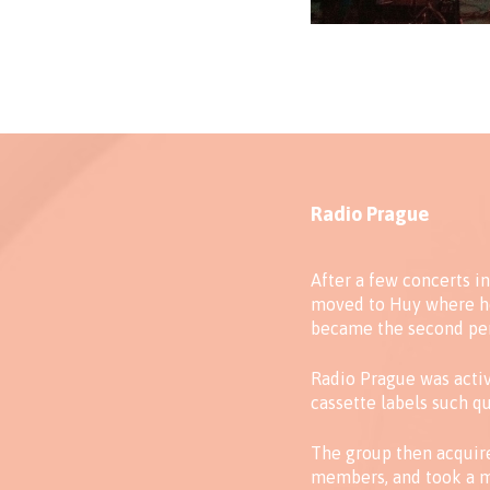
Radio Prague
After a few concerts i
moved to Huy where he 
became the second p
Radio Prague was activ
cassette labels such q
The group then acqui
members, and took a m