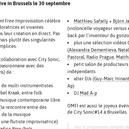
ve in Brussels le 30 septembre
 Free Improvisation
célèbre
Matthieu Safatly
+
Björn J
oratrices et vivantes
(violoncelle voyageur versus 
s leur création en direct. Pas
back par l’inventeur du gonz
mais plutôt des singularités
plus une sélection vidéos 
mplices.
(
Alexandra Dementieva
,
Natal
Pastoral
,
Radio Prague
,
Matthi
ollaboration avec City Sonic,
petit salon de producteurs
passionnane avec des
indépendants
s) de :
alter DJs (
Guy-Marc Hinan
 de multi instrumentistes
Ap)
abel Kraak, entre folk
DJ
Mad A-p
musique contemporaine libre
OMFI est aussi le joyeux évé
la rencontre entre des
de City Sonic#14 à Bruxelles.
s de la musique
une flutiste improvisatrice)
Voir le programme complet d
adise Now
(bols