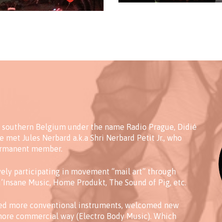
n southern Belgium under the name Radio Prague, Didié
met Jules Nerbard a.k.a Shri Nerbard Petit Jr., who
ermanent member.
ely participating in movement “mail art” through
u’Insane Music, Home Produkt, The Sound of Pig, etc.
red more conventional instruments, welcomed new
ore commercial way (Electro Body Music). Which