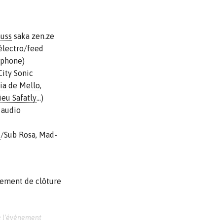
auss
saka zen.ze
électro/feed
ophone)
City Sonic
ia de Mello
,
eu Safatly
…)
 audio
t
/Sub Rosa, Mad-
nement de clôture
e
l’événement