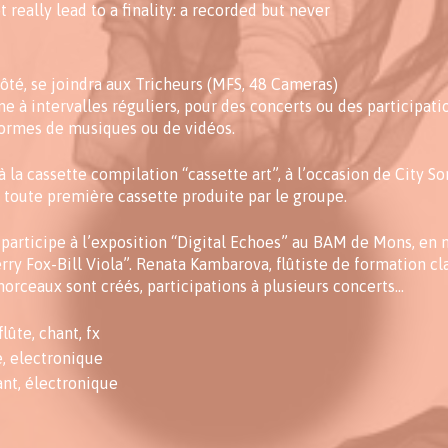
t really lead to a finality: a recorded but never
côté, se joindra aux Tricheurs (MFS, 48 Cameras)
 à intervalles réguliers, pour des concerts ou des participatio
formes de musiques ou de vidéos.
à la cassette compilation “cassette art”, à l’occasion de City So
toute première cassette produite par le groupe.
participe à l’exposition “Digital Echoes” au BAM de Mons, en 
ry Fox-Bill Viola”. Renata Kambarova, flûtiste de formation cla
rceaux sont créés, participations à plusieurs concerts…
lûte, chant, fx
e, electronique
ant, électronique