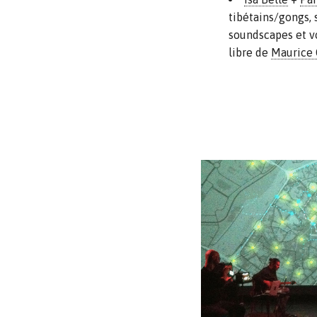
tibétains/gongs, 
soundscapes et vo
libre de
Maurice 