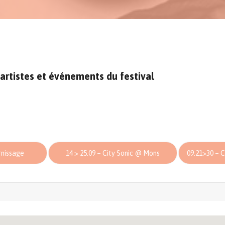
artistes et événements du festival
rnissage
14 > 25.09 – City Sonic @ Mons
09.21>30 – Ci