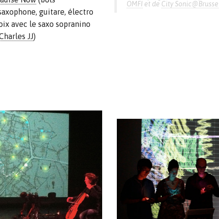
OMFI
et de
City Sonic@Brusse
saxophone, guitare, électro
ix avec le saxo sopranino
Charles JJ
)