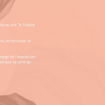
ns au site “A Tribute
nic, en remixant le
marge de l’exposition
ssique, se joint au