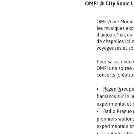
OMFI @ City Sonic Li
OMFI/
One Moment
les musiques expl
d’aujourd’hui, dan
de chapelles ici 
voyageuses et co
Pour sa seconde c
OMFI une soirée 
concerts (création
Razen
(groupe
flamands sur le l
expérimental et 
Radio Prague
(
pionniers wallon
expérimentale et 
Isa Belle
+
Par