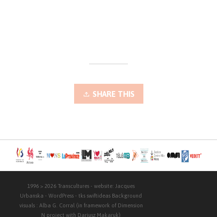
SHARE THIS
1996 > 2026
Transcultures
- website:
Jacques
Urbanska
-
WordPress
- tks
swiftideas
Background
visuals :
Alba G. Corral
(in framework of Dimension
N project with
Dariusz Makaruk
)