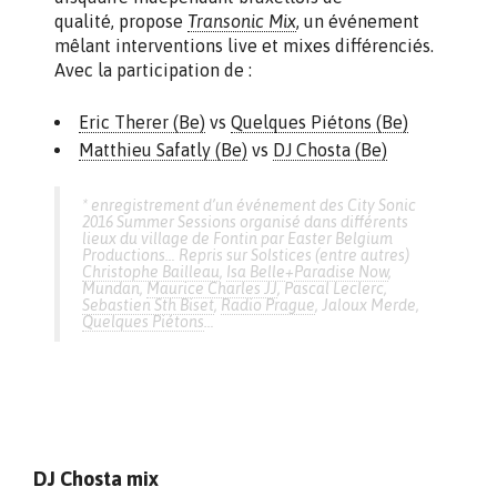
qualité, propose
Transonic Mix
, un événement
mêlant interventions live et mixes différenciés.
Avec la participation de :
Eric Therer (Be)
vs
Quelques Piétons (Be)
Matthieu Safatly (Be)
vs
DJ Chosta (Be)
* enregistrement d’un événement des City Sonic
2016 Summer Sessions organisé dans différents
lieux du village de Fontin par Easter Belgium
Productions… Repris sur
Solstices
(entre autres)
Christophe Bailleau
,
Isa Belle
+
Paradise Now
,
Mundan,
Maurice Charles JJ
, Pascal Leclerc,
Sebastien Sth Biset
,
Radio Prague
, Jaloux Merde,
Quelques Piétons
…
DJ Chosta mix