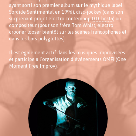
ayant sorti son premier album sur le mythique label
Sordide Sentimental en 1996), disc-jockey (dans son
surprenant projet électro contempop
DJ Chosta
) ou
compositeur (pour son frère Tom Whist, électro
crooner looser bientôt sur les scènes francophones et
dans les bars polyglottes).
Il est également actif dans les musiques improvisées
et participe à l’organisation d’événements
OMFI (One
Moment Free Improv)
.