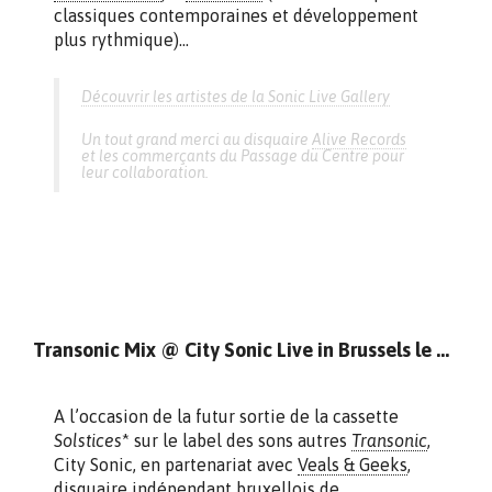
classiques contemporaines et développement
plus rythmique)…
Découvrir les artistes de la Sonic Live Gallery
Un tout grand merci au disquaire
Alive Records
et les commerçants du Passage du Centre pour
leur collaboration.
Transonic Mix @ City Sonic Live in Brussels le 29 septembre
A l’occasion de la futur sortie de la cassette
Solstices
* sur le label des sons autres
Transonic
,
City Sonic, en partenariat avec
Veals & Geeks
,
disquaire indépendant bruxellois de