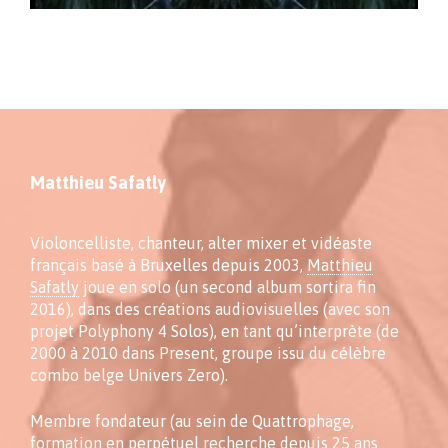
Matthieu Safatly
Violoncelliste, chanteur, alter mixer et vidéaste
français basé à Bruxelles depuis 2003,
Matthieu
Safatly
joue en solo (un second album sortira fin
2016), dans des créations audiovisuelles (avec son
projet Polyphony 4 Solos), en tant qu’interprète (de
2000 à 2010 dans Present, groupe issu du célèbre
combo belge Univers Zero).
Membre fondateur (au sein de Quattrophage,
formation en perpétuel recherche depuis 25 ans