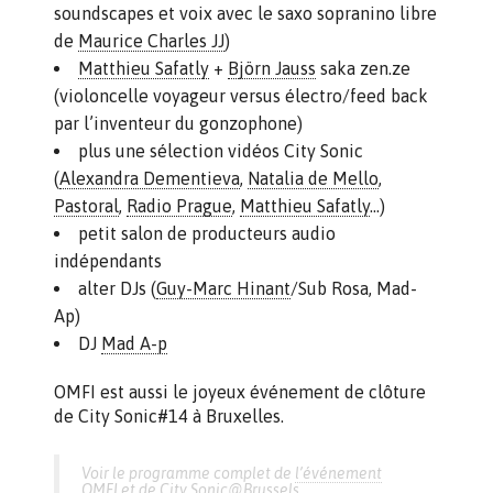
soundscapes et voix avec le saxo sopranino libre
de
Maurice Charles JJ
)
Matthieu Safatly
+
Björn Jauss
saka zen.ze
(violoncelle voyageur versus électro/feed back
par l’inventeur du gonzophone)
plus une sélection vidéos City Sonic
(
Alexandra Dementieva
,
Natalia de Mello
,
Pastoral
,
Radio Prague
,
Matthieu Safatly
…)
petit salon de producteurs audio
indépendants
alter DJs (
Guy-Marc Hinant
/Sub Rosa, Mad-
Ap)
DJ
Mad A-p
OMFI est aussi le joyeux événement de clôture
de City Sonic#14 à Bruxelles.
Voir le programme complet de
l’événement
OMFI
et de
City Sonic@Brussels
.