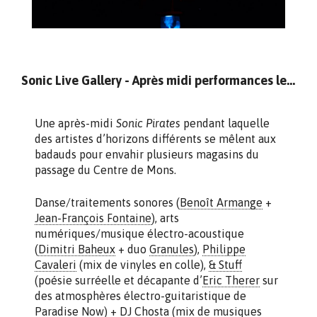
Sonic Live Gallery - Après midi performances le 23 septembre
Une après-midi
Sonic Pirates
pendant laquelle
des artistes d’horizons différents se mêlent aux
badauds pour envahir plusieurs magasins du
passage du Centre de Mons.
Danse/traitements sonores (
Benoît Armange
+
Jean-François Fontaine
), arts
numériques/musique électro-acoustique
(
Dimitri Baheux
+ duo
Granules
),
Philippe
Cavaleri
(mix de vinyles en colle),
& Stuff
(poésie surréelle et décapante d’
Eric Therer
sur
des atmosphères électro-guitaristique de
Paradise Now
) +
DJ Chosta
(mix de musiques