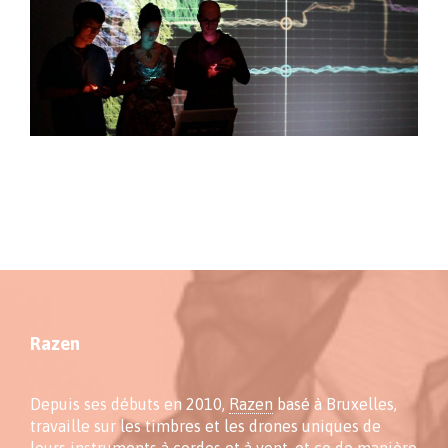
Razen
Depuis ses débuts en 2010,
Razen
basé à Bruxelles,
travaille sur les timbres et les drones uniques de