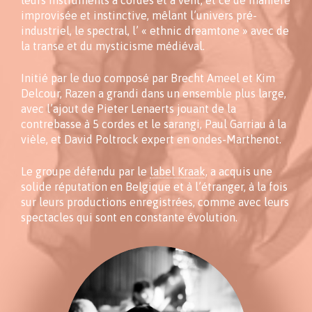
leurs instruments à cordes et à vent, et ce de manière
improvisée et instinctive, mêlant l’univers pré-
industriel, le spectral, l’ « ethnic dreamtone » avec de
la transe et du mysticisme médiéval.
Initié par le duo composé par Brecht Ameel et Kim
Delcour, Razen a grandi dans un ensemble plus large,
avec l’ajout de Pieter Lenaerts jouant de la
contrebasse à 5 cordes et le sarangi, Paul Garriau à la
vièle, et David Poltrock expert en ondes-Marthenot.
Le groupe défendu par le
label Kraak
, a acquis une
solide réputation en Belgique et à l’étranger, à la fois
sur leurs productions enregistrées, comme avec leurs
spectacles qui sont en constante évolution.