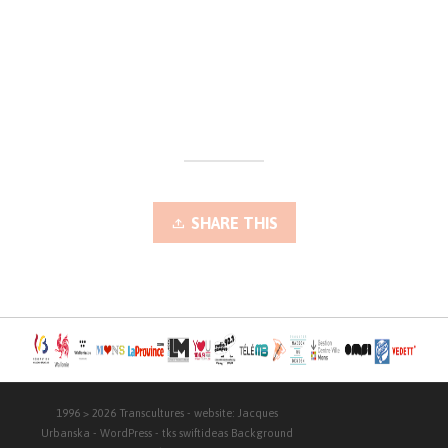
SHARE THIS
1996 > 2026
Transcultures
- website:
Jacques
Urbanska
-
WordPress
- tks
swiftideas
Background