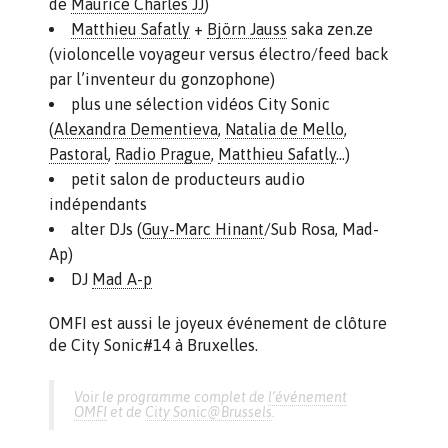
de
Maurice Charles JJ
)
Matthieu Safatly
+
Björn Jauss
saka zen.ze
(violoncelle voyageur versus électro/feed back
par l’inventeur du gonzophone)
plus une sélection vidéos City Sonic
(
Alexandra Dementieva
,
Natalia de Mello
,
Pastoral
,
Radio Prague
,
Matthieu Safatly
…)
petit salon de producteurs audio
indépendants
alter DJs (
Guy-Marc Hinant
/Sub Rosa, Mad-
Ap)
DJ
Mad A-p
OMFI est aussi le joyeux événement de clôture
de City Sonic#14 à Bruxelles.
Voir le programme complet de
l’événement
OMFI
et de
City Sonic@Brussels
.