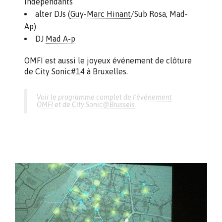
indépendants
alter DJs (
Guy-Marc Hinant
/Sub Rosa, Mad-
Ap)
DJ
Mad A-p
OMFI est aussi le joyeux événement de clôture
de City Sonic#14 à Bruxelles.
Voir le programme complet de
l’événement
OMFI
et de
City Sonic@Brussels
.