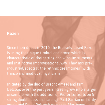
Razen
Since their debut in 2010, the Brussels-based
Razen
is using the unique timbral and drone which is
characteristic of their string and wind instruments
and instinctive improvisational way. They mix pre-
industrial, spectral; the “ethnic dreamtones” with
trance and medieval mysticism.
Initiated by the duo of Brecht Ameel and Kim
Delcour, over the past years, Razen grew into a larger
ensemble, with the addition of Pieter Lenaerts on 5-
string double bass and sarangi, Paul Garriau on hurdy-
gurdy, and David Poltrock on ondes-Marthenot.