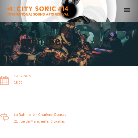
Razen (Be)
30.09.2016
18:00
La Raffinerie – Charleroi Danses
21, rue de Manchester Bruxelles