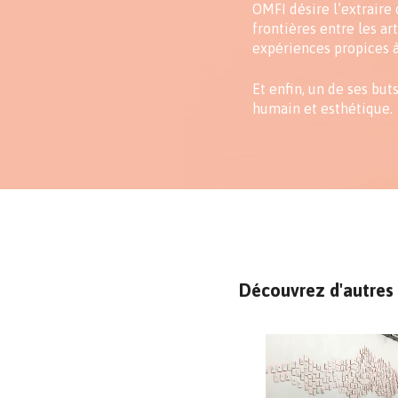
OMFI désire l’extraire 
frontières entre les ar
expériences propices à 
Et enfin, un de ses but
humain et esthétique.
Découvrez d'autres 