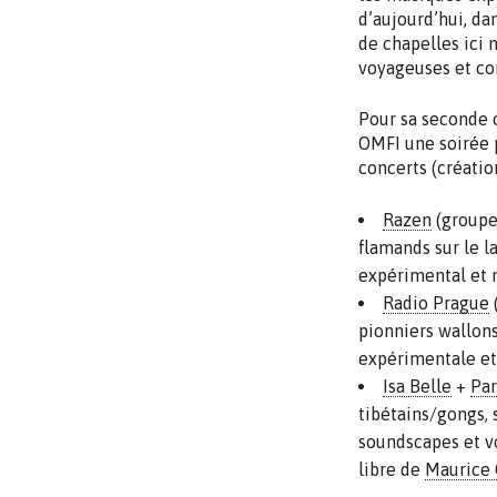
d’aujourd’hui, dan
de chapelles ici 
voyageuses et co
Pour sa seconde c
OMFI une soirée 
concerts (création
Razen
(groupe
flamands sur le l
expérimental et 
Radio Prague
(
pionniers wallon
expérimentale et 
Isa Belle
+
Par
tibétains/gongs, 
soundscapes et vo
libre de
Maurice 