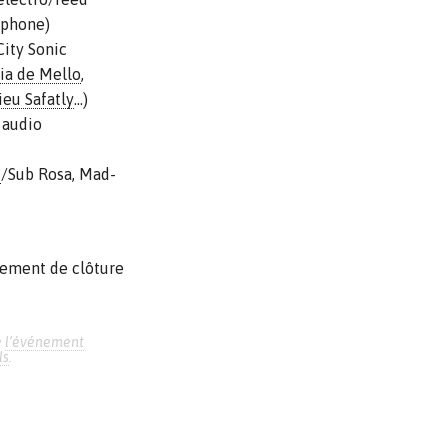
ophone)
City Sonic
ia de Mello
,
eu Safatly
…)
 audio
t
/Sub Rosa, Mad-
nement de clôture
e
l’événement
ls
.