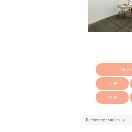
14>25.
14.09
22.09