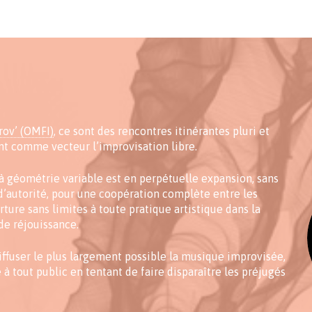
ov’ (OMFI)
, ce sont des rencontres itinérantes pluri et
ant comme vecteur l’improvisation libre.
 à géométrie variable est en perpétuelle expansion, sans
 d’autorité, pour une coopération complète entre les
ture sans limites à toute pratique artistique dans la
de réjouissance.
iffuser le plus largement possible la musique improvisée,
 à tout public en tentant de faire disparaître les préjugés