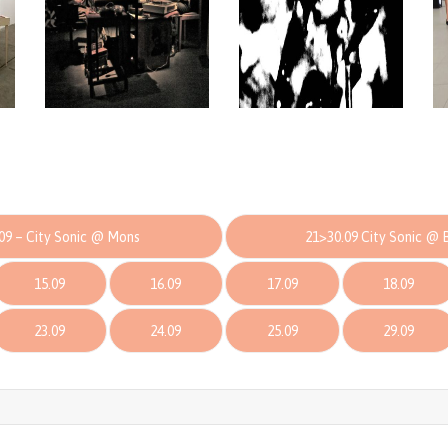
09 – City Sonic @ Mons
21>30.09 City Sonic @ 
15.09
16.09
17.09
18.09
23.09
24.09
25.09
29.09