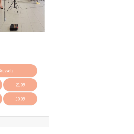
Brussels
21.09
30.09