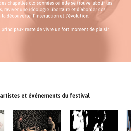
des chapelles cloisonnées où elle se trouve, abolir les
ts, raviver une idéologie libertaire et d’aborder des
la découverte, l’interaction et l’évolution.
s principaux reste de vivre un fort moment de plaisir
artistes et événements du festival