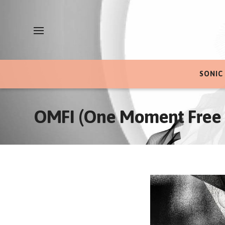
SONIC
OMFI (One Moment Free I