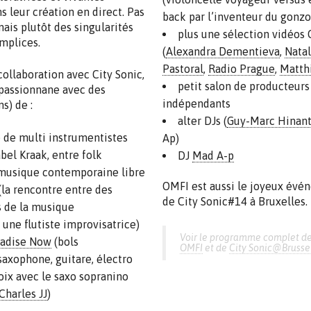
s leur création en direct. Pas
back par l’inventeur du gonz
mais plutôt des singularités
plus une sélection vidéos 
mplices.
(
Alexandra Dementieva
,
Natal
Pastoral
,
Radio Prague
,
Matthi
ollaboration avec City Sonic,
petit salon de producteurs
passionnane avec des
indépendants
s) de :
alter DJs (
Guy-Marc Hinan
 de multi instrumentistes
Ap)
abel Kraak, entre folk
DJ
Mad A-p
musique contemporaine libre
OMFI est aussi le joyeux évé
la rencontre entre des
de City Sonic#14 à Bruxelles.
s de la musique
une flutiste improvisatrice)
Voir le programme complet d
adise Now
(bols
OMFI
et de
City Sonic@Brusse
saxophone, guitare, électro
ix avec le saxo sopranino
Charles JJ
)