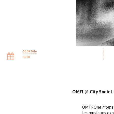
30.09.2016
18:00
OMFI @ City Sonic Li
OMFI/
One Moment
les musiques expl