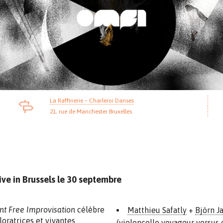
La Raffinerie – Charleroi Danses
21, rue de Manchester Bruxelles
ve in Brussels le 30 septembre
 Free Improvisation
célèbre
Matthieu Safatly
+
Björn J
oratrices et vivantes
(violoncelle voyageur versus 