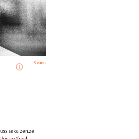
5 euros
auss
saka zen.ze
électro/feed