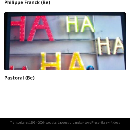
Philippe Franck (Be)
Pastoral (Be)
Transcultures
1996 > 2026 - website:
Jacques Urbanska
-
WordPress
- tks
swiftideas