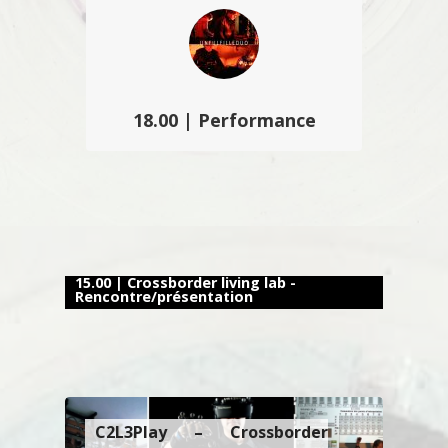
son nouveau Crossborder living lab
a présenté des projets innovants…
18.00 | Performance
Unfulfilleduo propose une
performance basée sur la mise en
évidence de l’espace sonore
rétroactif et générée par les formes
et surfaces architecturales…
15.00 | Crossborder living lab -
Rencontre/présentation
C2L3Play – Crossborder