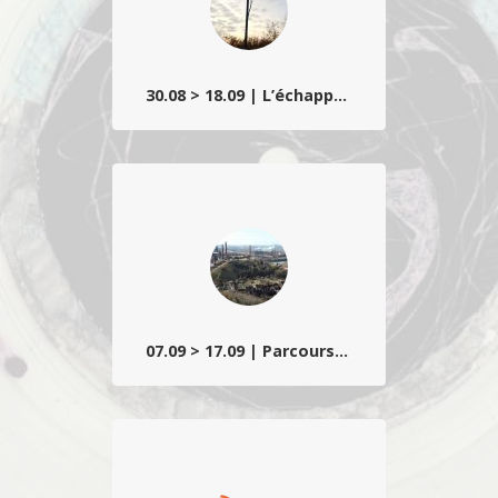
30.08 > 18.09 | L’échappée belle
Un regard à la fois surréel et poétique sur
les imaginaires et espaces de villégiature
wallons teintés d’étrangeté lynchéenne
et d’humour décallé.
07.09 > 17.09 | Parcours sonore
Composé d’installations, créations ou
premières belges, ainsi que d’une
sélection d’étudiants d’écoles d’art