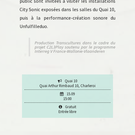
public sont invitées à visiter les installations
City Sonic exposées dans les salles du Quai 10,
puis à la performance-création sonore du
Unfulfilleduo.
Production Transcultures dans le cadre du
projet C2L3Play soutenu par le programme
Interreg V France-Wallonie-Vlaanderen
Quai 10
Quai Arthur Rimbaud 10, Charleroi
15.09
15:00
Gratuit
Entrée libre