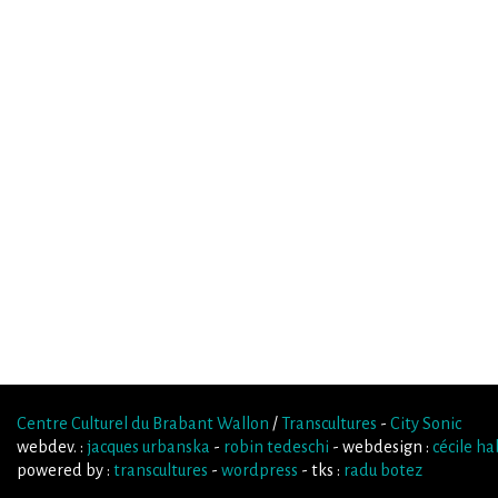
Centre Culturel du Brabant Wallon
/
Transcultures
-
City Sonic
webdev. :
jacques urbanska
-
robin tedeschi
- webdesign :
cécile h
powered by :
transcultures
-
wordpress
- tks :
radu botez