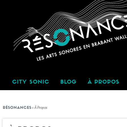
CITY SONIC
BLOG
À PROPOS
RÉSONANCES
»
À Propos