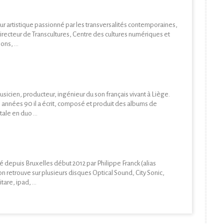
ur artistique passionné par les transversalités contemporaines,
directeur de Transcultures, Centre des cultures numériques et
ons, ...
usicien, producteur, ingénieur du son français vivant à Liège.
 années 90 il a écrit, composé et produit des albums de
le en duo ...
ié depuis Bruxelles début 2012 par Philippe Franck (alias
n retrouve sur plusieurs disques Optical Sound, City Sonic,
tare, ipad, ...