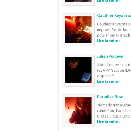
Lire la suite »
Gauthier Keyaerts
Gauthier Keyaerts p
improvisée, de la c
pour Thomas Israël) à 
Lire la suite »
Julien Poidevin
Julien Poidevin est i
(ESAPV /section IDM).
dispositifs ...
Lire la suite »
Paradise Now
Nomade transculture
caméléon, Paradise 
Gretzel, Régis Cotenti
Lire la suite »