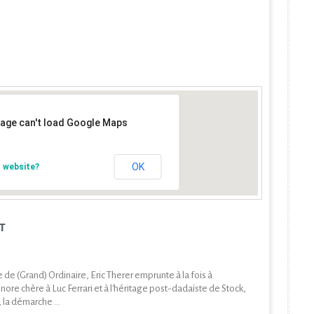
page can't load Google Maps
OK
 website?
T
e (Grand) Ordinaire, Eric Therer emprunte à la fois à
nore chère à Luc Ferrari et à l'héritage post-dadaïste de Stock,
la démarche ...