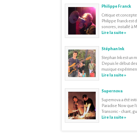
Philippe Franck
Critique et concepte
Philippe Franck est 
sonores, installé à M
Lire la suite »
Stéphan Ink
Stephan Ink est un m
Depuis le début des
musique expérimenta
Lire la suite »
Supernova
Supernova a été init
Paradise Now que l'o
Transonic - chant, gui
Lire la suite »