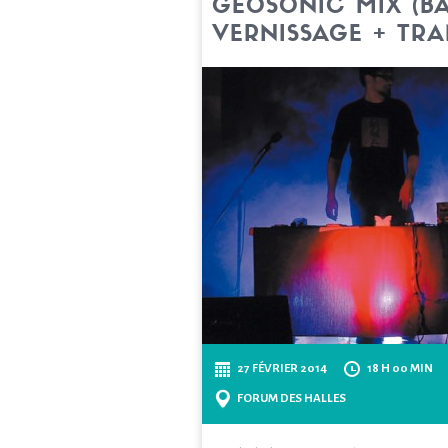
GÉOSONIC MIX (BA
VERNISSAGE + TR
27 FÉVRIER 2014
18 H 00 MIN
FORUM DES HALLES