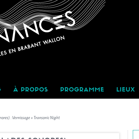
G
À PROPOS
PROGRAMME
LIEUX
ores) : Vernissage + Transonic Night