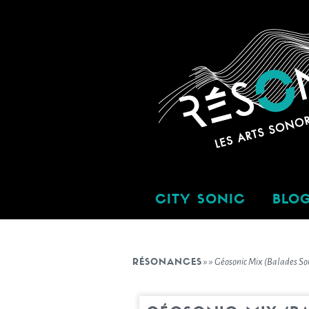
CITY SONIC
BLO
RÉSONANCES
»
»
Géosonic Mix (balades Son