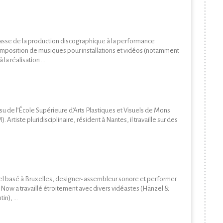
asse de la production discographique à la performance
omposition de musiques pour installations et vidéos (notamment
la réalisation ...
ssu de l’École Supérieure d’Arts Plastiques et Visuels de Mons
 Artiste pluridisciplinaire, résident à Nantes, il travaille sur des
l basé à Bruxelles, designer-assembleur sonore et performer
Now a travaillé étroitement avec divers vidéastes (Hänzel &
n), ...