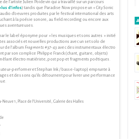
l’artiste Julien Poidevin qui a travaillé sur un parcours
plus d’infos
) tandis que Paradise Now propose un « City Sonic
audio d’oeuvres produites par le festival international des arts
ouchant à la poésie sonore, au field recording ou encore aux
ques aventureuses.
ar le label éponyme pour » les musiques et sons autres » initié
stes associés et nouvelles productions avec un set solo de
eur de l’album
Fragments #37-43
avec des instrumentaux électro
t par son complice Philippe Franck (chant, guitare, objets)
mêlant électro matiériste, post pop et fragments poétiques.
 auteur-performer et Stephan Ink / basse-laptop) emprunte à
ages et des sons qu’ils détournent pour livrer une performance
que.
-Neuve 1, Place de l’Université, Galerie des Halles
ade
w
c