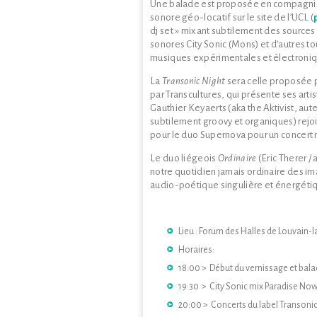
Une balade est proposée en compagnie de 
sonore géo-locatif sur le site de l’UCL (
dj set » mixant subtilement des sources 
sonores City Sonic (Mons) et d’autres t
musiques expérimentales et électroni
La
Transonic Night
sera celle proposée p
par Transcultures, qui présente ses arti
Gauthier Keyaerts (aka the Aktivist, aut
subtilement groovy et organiques) rejoin
pour le duo Supernova pour un concert 
Le duo liégeois
Ordinaire
(Eric Therer /
notre quotidien jamais ordinaire des im
audio-poétique singulière et énergéti
Lieu : Forum des Halles de Louvain-la
Horaires:
18:00 > Début du vernissage et bal
19:30 > City Sonic mix Paradise No
20:00 > Concerts du label Transoni