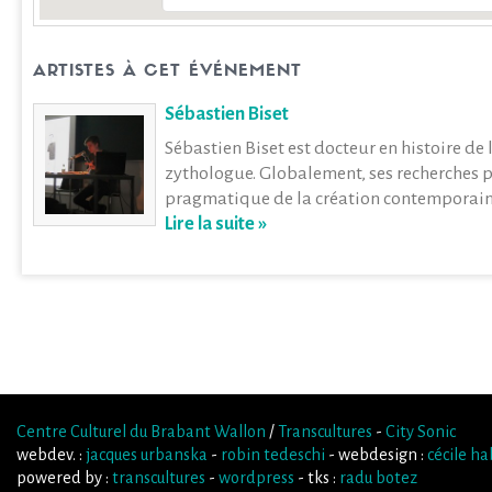
ARTISTES À CET ÉVÉNEMENT
Sébastien Biset
Sébastien Biset est docteur en histoire de l
zythologue. Globalement, ses recherches p
pragmatique de la création contemporaine, 
Lire la suite »
Centre Culturel du Brabant Wallon
/
Transcultures
-
City Sonic
webdev. :
jacques urbanska
-
robin tedeschi
- webdesign :
cécile h
powered by :
transcultures
-
wordpress
- tks :
radu botez