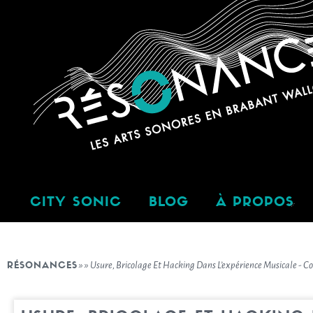
CITY SONIC
BLOG
À PROPOS
RÉSONANCES
»
»
Usure, Bricolage Et Hacking Dans L’expérience Musicale - C