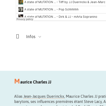
Infos
EVENEMENT DE CL
27.09 – 15.00>19.
M
aurice Charles JJ
OMFI – One moment free
Concerts et improvisat
EVENEMENT DE CL
Alias
Jean-Jacques Duerinckx
, Maurice Charles JJ pra
nomades au centre v
barytons, ses influences premières étant Steve Lacy, 