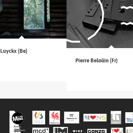
 (sur la carte en haut à gauche
).
 Luyckx (Be)
Pierre Beloüin (Fr)