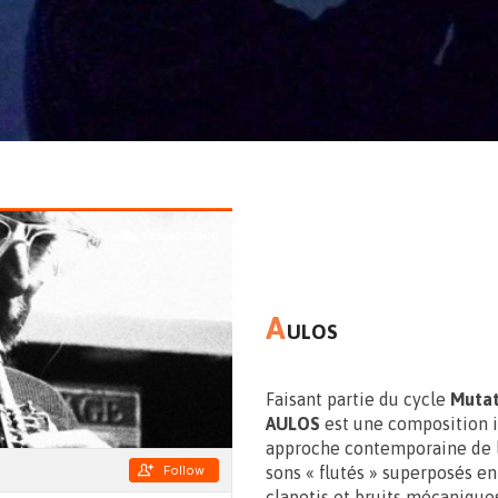
A
ULOS
Faisant partie du cycle
Mutat
AULOS
est une composition i
approche contemporaine de l
sons « flutés » superposés e
clapotis et bruits mécanique