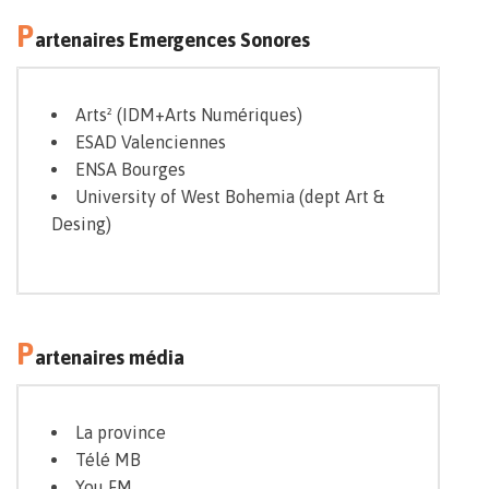
P
artenaires Emergences Sonores
Arts² (IDM+Arts Numériques)
ESAD Valenciennes
ENSA Bourges
University of West Bohemia (dept Art &
Desing)
P
artenaires média
La province
Télé MB
You FM
,