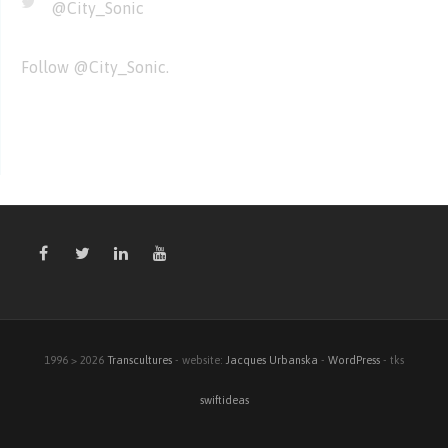
@City_Sonic
Follow
@City_Sonic
.
1996 > 2026
Transcultures
- website:
Jacques Urbanska
-
WordPress
- tks
swiftideas