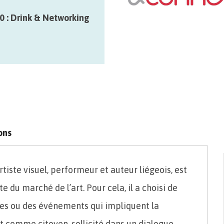
rencontrer…
09
26/09
0 : Drink & Networking
14>20/09
ons
artiste visuel, performeur et auteur liégeois, est
du marché de l’art. Pour cela, il a choisi de
es ou des événements qui impliquent la
t comme citoyen, sollicité dans un dialogue.