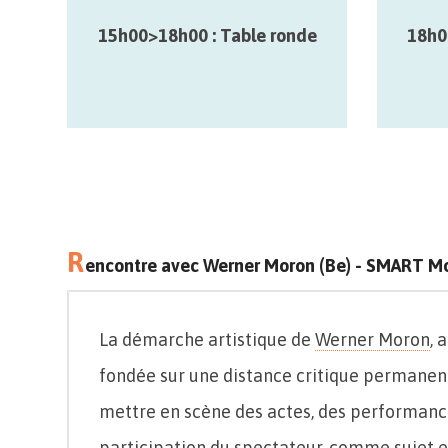
24/09
25/
autour d’un dialogue constructif…
15h00>18h00 : Table ronde
18h0
12>27/09 – Parcours City Sonic Mons
R
encontre avec Werner Moron (Be) - SMART M
La démarche artistique de
Werner Moron
, 
fondée sur une distance critique permanente 
mettre en scène des actes, des performanc
participation du spectateur, comme sujet e