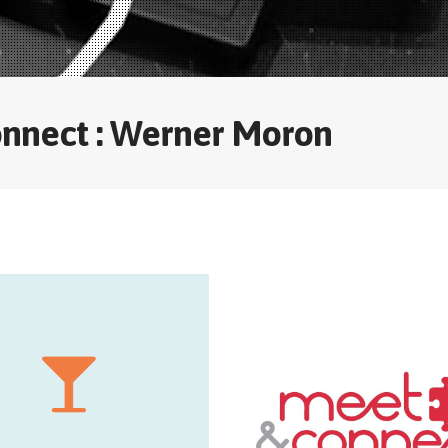
nnect : Werner Moron
Quick Calendar :
09
13/09
09
17/09
0 : Drink & Networking
09
22/09
 d’un verre pour mieux se