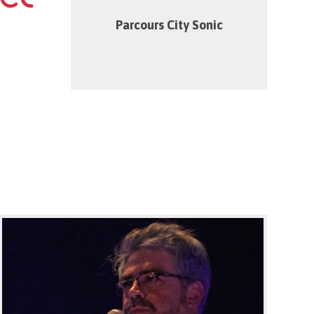
27/09
18h00…
Parcours City Sonic
 – City Sonic @ Semaine du Son Bruxelles