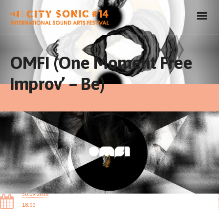
OMFI (One Moment Free
Improv’ – Be)
30.09.2016
18:00