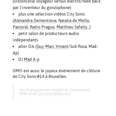
(violoncelle voyageur versus électro/feed back
par l’inventeur du gonzophone)
plus une sélection vidéos City Sonic
(
Alexandra Dementieva
,
Natalia de Mello
,
Pastoral
,
Radio Prague
,
Matthieu Safatly
…)
petit salon de producteurs audio
indépendants
alter DJs (
Guy-Marc Hinant
/Sub Rosa, Mad-
Ap)
DJ
Mad A-p
OMFI est aussi le joyeux événement de clôture
de City Sonic#14 à Bruxelles.
Voir le programme complet de
l’événement
OMFI
et de
City Sonic@Brussels
.