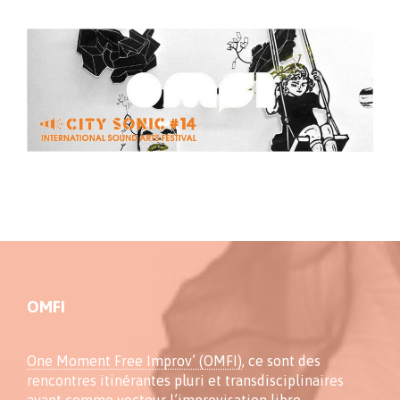
OMFI
One Moment Free Improv’ (OMFI)
, ce sont des
rencontres itinérantes pluri et transdisciplinaires
ayant comme vecteur l’improvisation libre.