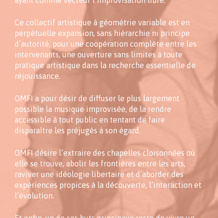
Ce collectif artistique à géométrie variable est en
perpétuelle expansion, sans hiérarchie ni principe
d’autorité, pour une coopération complète entre les
intervenants, une ouverture sans limites à toute
pratique artistique dans la recherche essentielle de
réjouissance.
OMFI a pour désir de diffuser le plus largement
possible la musique improvisée, de la rendre
accessible à tout public en tentant de faire
disparaître les préjugés à son égard.
OMFI désire l’extraire des chapelles cloisonnées où
elle se trouve, abolir les frontières entre les arts,
raviver une idéologie libertaire et d’aborder des
expériences propices à la découverte, l’interaction et
l’évolution.
Et enfin, un de ses buts principaux reste de vivre un