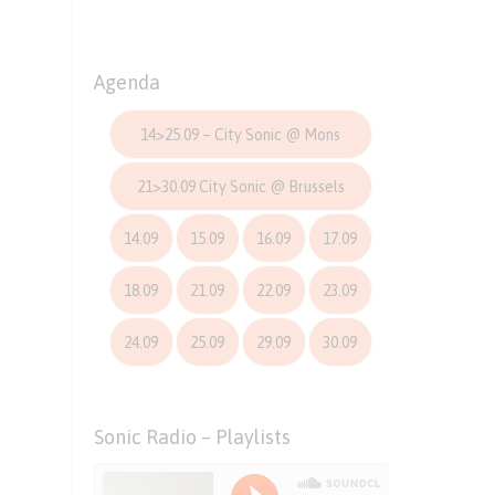
Agenda
14>25.09 – City Sonic @ Mons
21>30.09 City Sonic @ Brussels
14.09
15.09
16.09
17.09
18.09
21.09
22.09
23.09
24.09
25.09
29.09
30.09
Sonic Radio – Playlists