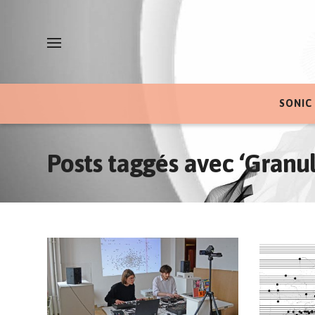
SONIC
Posts taggés avec ‘Granul