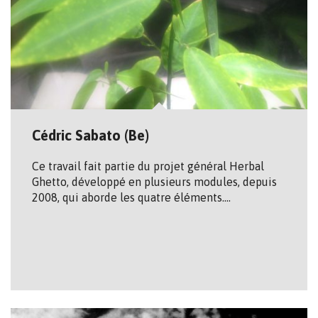
Cédric Sabato (Be)
Ce tra­vail fait par­tie du pro­jet géné­ral Her­bal
Ghetto, déve­loppé en plu­sieurs modules, depuis
2008, qui aborde les quatre élé­ments.…