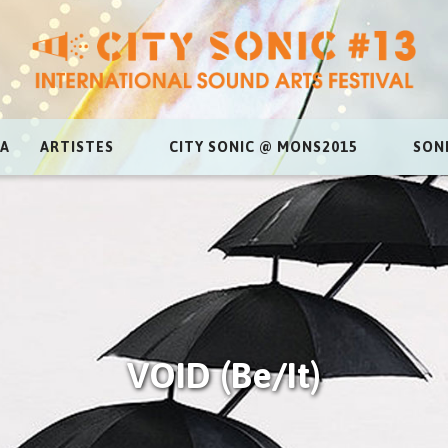
A
ARTISTES
CITY SONIC @ MONS2015
SON
VOID (Be/It)