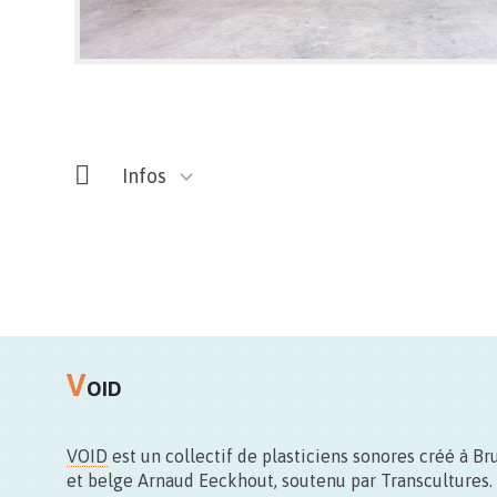
Infos
V
OID
Rue Montagne de la Cour 2
1000 Bruxelles
VOID
est un collectif de plasticiens sonores créé à Br
et belge Arnaud Eeckhout, soutenu par Transcultures. 