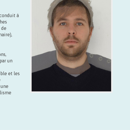
 conduit à
ches
t de
aire),
ons,
 par un
ble et les
e
r une
alisme