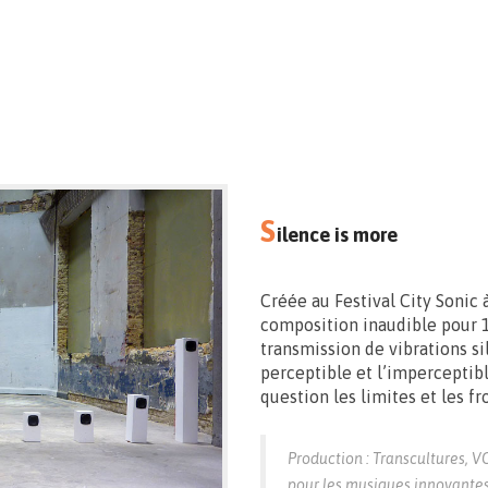
Vernissage le 11.09 > 17:00
Exposition du 22 > 27.09 – 10 > 18h30
S
ilence is more
Créée au Festival City Sonic
composition inaudible pour 1
transmission de vibrations s
perceptible et l’imperceptib
question les limites et les f
Production : Transcultures, V
pour les musiques innovantes