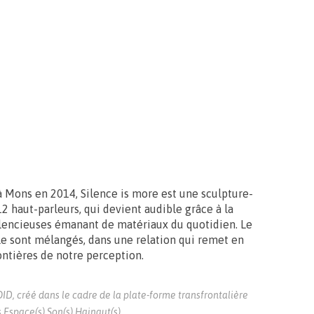
Entrée libre
 à Mons en 2014, Silence is more est une sculpture-
2 haut-parleurs, qui devient audible grâce à la
ilencieuses émanant de matériaux du quotidien. Le
le sont mélangés, dans une relation qui remet en
rontières de notre perception.
OID, créé dans le cadre de la plate-forme transfrontalière
 Espace(s) Son(s) Hainaut(s)