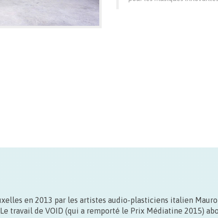
Partenaire de
la Semaine du Son
à Bruxelles
depuis son lancement en 2012, City Sonic propose
pour cette édition 2015 une installation et une
sélection de vidéo sonores d’artistes soutenus par
uxelles en 2013 par les artistes audio-plasticiens italien Mauro
le festival.
Le travail de VOID (qui a remporté le Prix Médiatine 2015) abo