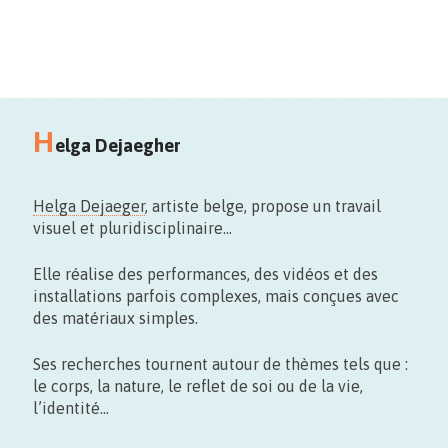
Maison du Design
H
Rue des Soeurs Noires, 4 – Mons
elga Dejaegher
Helga Dejaeger
, artiste belge, propose un travail
visuel et pluridisciplinaire…
Elle réalise des performances, des vidéos et des
installations parfois complexes, mais conçues avec
des matériaux simples.
Vernissage le 11.09 > 17:00
Exposition du 22 > 27.09 – 10 > 18h30
Ses recherches tournent autour de thèmes tels que :
Nocturne exceptionnelle
le 25.09 – 18.00>22.00
le corps, la nature, le reflet de soi ou de la vie,
l’identité…