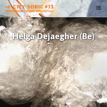
Helga Dejaegher (Be)