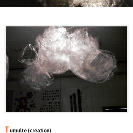
T
umulte (création)