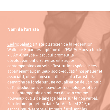
Nom de l'artiste
Cédric Sabato
artiste plasticien de la Fédération
Wallonie Bruxelles, diplômé de l’ESAPV Mons a fondé
« L’Art-Chétype », asbl qui promeut le
développement d’activités artistiques
contemporaines au sein d’institutions spécialisées
appartenant aux milieux socio-éducatif, hospitalier et
associatif, offrant ainsi un rôle social à l’artiste. Sa
démarche se fonde sur une actualisation de l’art brut
et l’introduction des nouvelles technologies et de
l’art contemporain en milieux de soin comme
nouveaux outils de langage basés sur le non verbal.
Son dernier projet en date, Art Act Need 2.15, un
espace multi-sensoriel immersif utilisant les