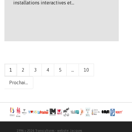
installations interactives et…
1
2
3
4
5
...
10
Prochain
1996 > 2026
Transcultures
- website:
Jacques