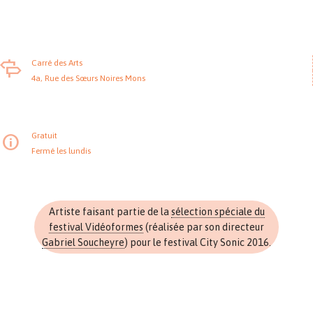
Carré des Arts
4a, Rue des Sœurs Noires Mons
Gratuit
Fermé les lundis
Artiste faisant partie de la
sélection spéciale du
festival Vidéoformes
(réalisée par son directeur
Gabriel Soucheyre
) pour le festival City Sonic 2016.