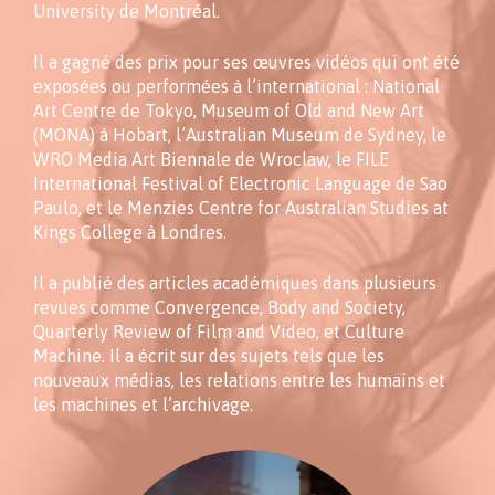
University de Montréal.
Il a gagné des prix pour ses œuvres vidéos qui ont été
exposées ou performées à l’international : National
Art Centre de Tokyo, Museum of Old and New Art
(MONA) à Hobart, l’Australian Museum de Sydney, le
WRO Media Art Biennale de Wroclaw, le FILE
International Festival of Electronic Language de Sao
Paulo, et le Menzies Centre for Australian Studies at
Kings College à Londres.
Il a publié des articles académiques dans plusieurs
revues comme Convergence, Body and Society,
Quarterly Review of Film and Video, et Culture
Machine. Il a écrit sur des sujets tels que les
nouveaux médias, les relations entre les humains et
les machines et l’archivage.