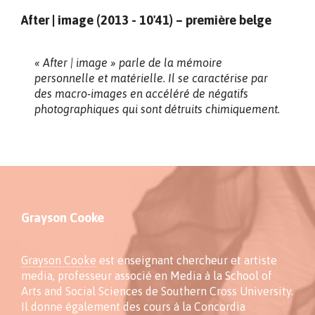
After | image (2013 - 10'41) – première belge
« After | image » parle de la mémoire
personnelle et matérielle. Il se caractérise par
des macro-images en accéléré de négatifs
photographiques qui sont détruits chimiquement.
Grayson Cooke
Grayson Cooke
est enseignant chercheur et artiste
media, professeur associé en Media à la School of
Arts and Social Sciences de Southern Cross University.
Il donne également des cours à la Concordia