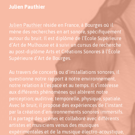
Julien Pauthier
Julien Pauthier
réside en France, à Bourges où il
mène des recherches en art sonore, spécifiquement
autour du bruit. Il est diplômé de l’École Supérieure
d’Art de Mulhouse et à suivi un cursus de recherche
au post-diplôme Arts et Créations Sonores à l’École
Supérieure d’Art de Bourges.
Au travers de concerts ou d’installations sonores, il
questionne notre rapport à notre environnement,
notre relation à l’espace et au temps. Il s’intéresse
aux différents phénomènes qui altèrent notre
perception; auditive, temporelle, physique, spatiale.
Avec le bruit, il propose des expériences de l’instant
par la création d’environnements sonores immersifs.
Il a partagé des scènes et collaboré avec différents
artistes et musiciens venus des musiques
expérimentales et de la musique électro-acoustique,