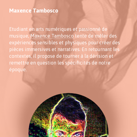
Maxence Tambosco
Etudiant en arts numériques et passionné de
musique,
Maxence Tambosco
tente de mêler des
expériences sensibles et physiques pour créer des
pièces immersives et narratives. En retournant les
contextes, il propose de tourner à la dérision et
remettre en question les spécificités de notre
époque.