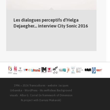
Les dialogues perceptifs d’Helga
Dejaegher… interview City Sonic 2016
1996 > 2026
Transcultures
- website:
Jacques
Urbanska
-
WordPress
- tks
swiftideas
Background
visuals :
Alba G. Corral
(in framework of Dimension
N project with
Dariusz Makaruk
)