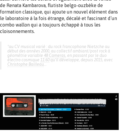
de Renata Kambarova, flutiste belgo-ouzbèke de
formation classique, qui ajoute un nouvel élément dans
le laboratoire à la fois étrange, décalé et fascinant d’un
combo wallon qui a toujours échappé à tous les
cloisonnements.
*au CV musical varié : du rock francophone Nietzche au
début des années 2000, au collectif ambiant/post rock à
géométrie variable
48 Cameras
, en passant par le duo
électro cosmique
11:60
qu’il développe, depuis 2015, avec
Christophe Bailleau
…