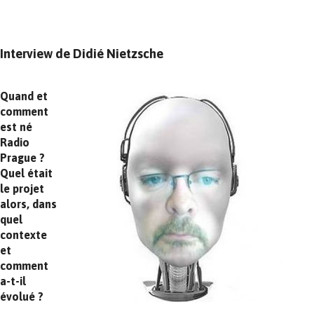
Interview de Didié Nietzsche
Quand et
comment
est né
Radio
Prague ?
Quel était
le projet
alors, dans
quel
contexte
et
comment
a-t-il
évolué ?