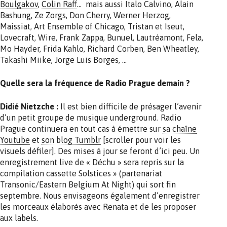
Boulgakov
,
Colin Raff
… mais aussi Italo Calvino, Alain
Bashung, Ze Zorgs, Don Cherry, Werner Herzog,
Maissiat, Art Ensemble of Chicago, Tristan et Iseut,
Lovecraft, Wire, Frank Zappa, Bunuel, Lautréamont, Fela,
Mo Hayder, Frida Kahlo, Richard Corben, Ben Wheatley,
Takashi Miike, Jorge Luis Borges, …
Quelle sera la fréquence de Radio Prague demain ?
Didié Nietzche :
Il est bien difficile de présager l’avenir
d’un petit groupe de musique underground. Radio
Prague continuera en tout cas à émettre sur
sa chaîne
Youtube
et
son blog Tumblr
[scroller pour voir les
visuels défiler]. Des mises à jour se feront d’ici peu. Un
enregistrement live de « Déchu » sera repris sur la
compilation cassette Solstices » (partenariat
Transonic/Eastern Belgium At Night) qui sort fin
septembre. Nous envisageons également d’enregistrer
les morceaux élaborés avec Renata et de les proposer
aux labels.