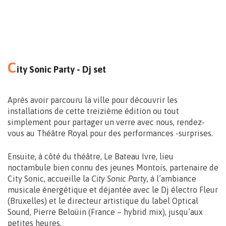
C
ity Sonic Party - Dj set
Galerie de la Médiathèque – 7M³
Rue de la Seuwe, 24 – Mons
Après avoir parcouru la ville pour découvrir les
installations de cette treizième édition ou tout
simplement pour partager un verre avec nous, rendez-
vous au Théâtre Royal pour des performances -surprises.
Ensuite, à côté du théâtre, Le Bateau Ivre, lieu
noctambule bien connu des jeunes Montois, partenaire de
City Sonic, accueille la
City Sonic Party
, à l’ambiance
Vernissage le 11.09 > 17:00
musicale énergétique et déjantée avec le Dj électro Fleur
Exposition du 22 > 27.09 – 10 > 18h30
(Bruxelles) et le directeur artistique du label Optical
Sound, Pierre Beloüin (France – hybrid mix), jusqu’aux
petites heures.