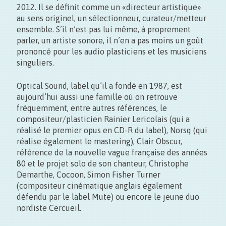
2012. Il se définit comme un «directeur artistique»
au sens originel, un sélectionneur, curateur/metteur
11/09
ensemble. S’il n’est pas lui même, à proprement
entre 22:00 > 03:00
parler, un artiste sonore, il n’en a pas moins un goût
prononcé pour les audio plasticiens et les musiciens
singuliers.
Optical Sound, label qu’il a fondé en 1987, est
aujourd’hui aussi une famille où on retrouve
fréquemment, entre autres références, le
compositeur/plasticien Rainier Lericolais (qui a
réalisé le premier opus en CD-R du label), Norsq (qui
Entrée libre
réalise également le mastering), Clair Obscur,
référence de la nouvelle vague française des années
80 et le projet solo de son chanteur, Christophe
Demarthe, Cocoon, Simon Fisher Turner
(compositeur cinématique anglais également
défendu par le label Mute) ou encore le jeune duo
nordiste Cercueil.