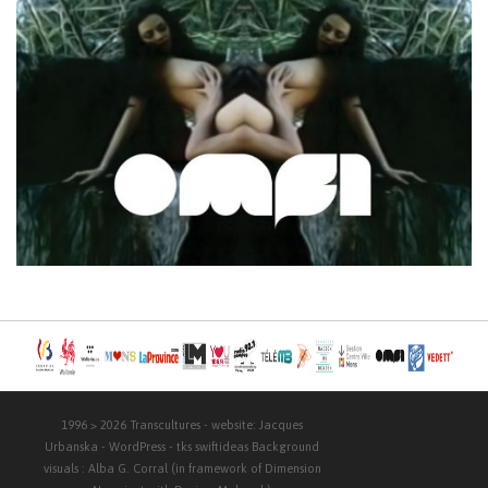
1996 > 2026
Transcultures
- website:
Jacques
Urbanska
-
WordPress
- tks
swiftideas
Background
visuals :
Alba G. Corral
(in framework of Dimension