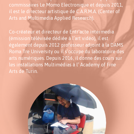
commissaires Le Momo Electronique et depuis 2011,
il est le directeur artistique de C.A.R.M.A. (Center of
Arts and Multimedia Applied Research).
Co-créateur et directeur de Entr’acte intermedia
(émission télévisée dédiée à l’art vidéo), il est
également depuis 2012 professeur adjoint à la DAMS
Roma Tre University ou il s’occupe du laboratoire des
arts numériques. Depuis 2016, il donne des cours sur
les installations Multimédias à l’ Academy of Fine
Arts de Turin.