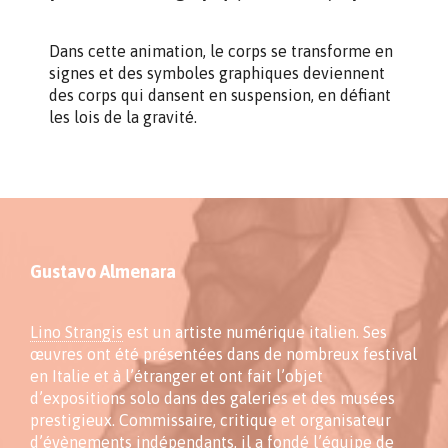
Dans cette animation, le corps se transforme en
signes et des symboles graphiques deviennent
des corps qui dansent en suspension, en défiant
les lois de la gravité.
Gustavo Almenara
Lino Strangis
est un artiste numérique italien. Ses
œuvres ont été présentées dans de nombreux festival
en Italie et à l’étranger et ont fait l’objet
d’expositions solo dans des galeries et des musées
prestigieux. Commissaire, critique et organisateur
d’évènements indépendants, il a fondé l’équipe de