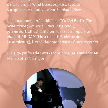
dans le projet
Wind Doors Poplars
, avec le
saxophoniste improvisateur
Stéphane Rives
.
Il a notamment été publié par
TOUCH Radio, The
Wire tapper, France Culture, Arte Radio,
Framework…
.Il est édité par les labels
Impulsive
Habitat
,
MUDAM
(Musée d’art Moderne du
Luxembourg),
Herbal International
et
Gruenrekorder
.
Il dirige parfois des workshops pour les étudiants en
France et à l’étranger