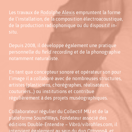
Les travaux de
Rodolphe Alexis
empruntent la forme
de l’installation, de la composition électroacoustique,
de la production radiophonique ou du dispositif in-
situ.
Depuis 2008, il développe également une pratique
personnelle du
field recording
et de la phonographie
notamment naturaliste.
En tant que concepteur sonore et opérateur son pour
l’image il a collaboré avec de nombreuses structures,
artistes (plasticiens, chorégraphes, réalisateurs,
couturiers…) ou institutions et contribue
régulièrement à des projets muséographiques.
Collaborateur régulier du Collectif MU et de la
plateforme SoundWays, Fondateur associé des
éditions Double-Entendre –
Vibrö
/vibrofiles.com, il
intervient également au sein du duo
OttoannA, et