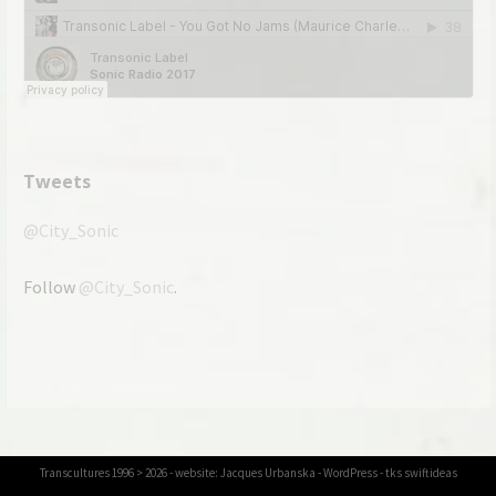
Tweets
@City_Sonic
Follow
@City_Sonic
.
Transcultures
1996 > 2026 - website:
Jacques Urbanska
-
WordPress
- tks
swiftideas