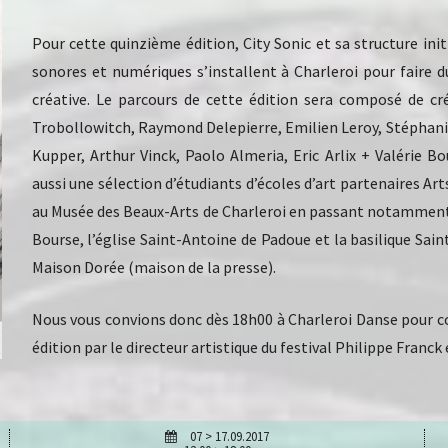
Pour cette quinzième édition, City Sonic et sa structure ini
sonores et numériques s’installent à Charleroi pour faire du
créative. Le parcours de cette édition sera composé de c
Trobollowitch, Raymond Delepierre, Emilien Leroy, Stéphani
Kupper, Arthur Vinck, Paolo Almeria, Eric Arlix + Valérie
aussi une sélection d’étudiants d’écoles d’art partenaires Ar
au Musée des Beaux-Arts de Charleroi en passant notamment p
Bourse, l’église Saint-Antoine de Padoue et la basilique Sai
Maison Dorée (maison de la presse).
Nous vous convions donc dès 18h00 à Charleroi Danse pour c
édition par le directeur artistique du festival Philippe Franck
07 > 17.09.2017