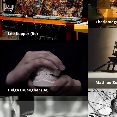
Charlemagn
Léo Kupper (Be)
Mathieu Zu
Helga DeJaegher (Be)