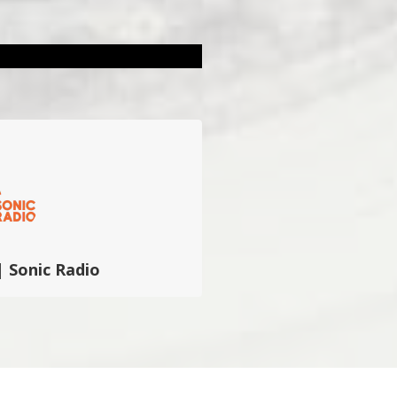
 | Sonic Radio
opose des interviews, jingles,
ations, playlists et autres
mière main réalisés à chaud…