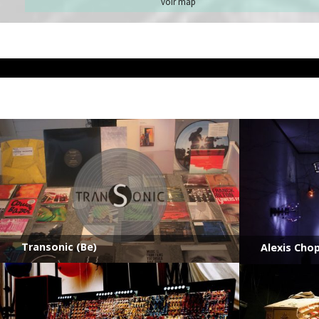
voir map
Transonic (Be)
Alexis Chop