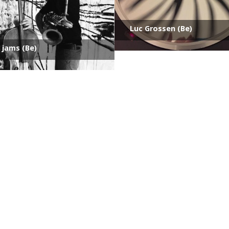
Luc Grossen (Be)
 jams (Be)
Antoine Boucly (Be)
kx (Be)