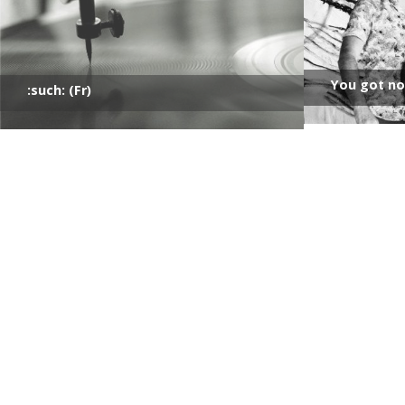
You got no
:such: (Fr)
Julia Stehling (Be)
Jonas Luyc