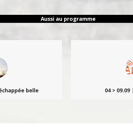
Aussi au programme
’échappée belle
04 > 09.09
 poétique sur les imaginaires
La radio du festival qui pr
allons teintés d’étrangeté
comptes rendus, déambul
humour décallé.
surprises sonores de pre