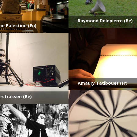
Raymond Delepierre (Be)
e Palestine (Eu)
Amaury Tatibouet (Fr)
rstrassen (Be)