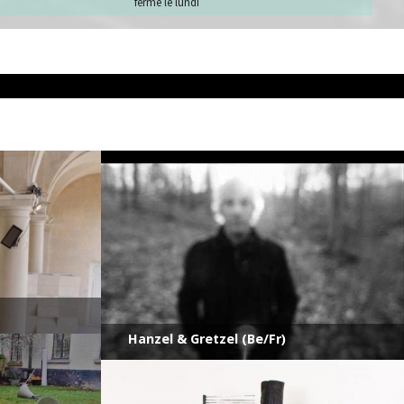
fermé le lundi
Hanzel & Gretzel (Be/Fr)