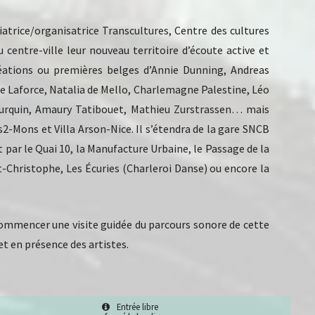
tiatrice/organisatrice Transcultures, Centre des cultures
 centre-ville leur nouveau territoire d’écoute active et
réations ou premières belges d’Annie Dunning, Andreas
e Laforce, Natalia de Mello, Charlemagne Palestine, Léo
 Bourquin, Amaury Tatibouet, Mathieu Zurstrassen… mais
ts2-Mons et Villa Arson-Nice. Il s’étendra de la gare SNCB
ar le Quai 10, la Manufacture Urbaine, le Passage de la
nt-Christophe, Les Écuries (Charleroi Danse) ou encore la
ommencer une visite guidée du parcours sonore de cette
 et en présence des artistes.
Entrée libre