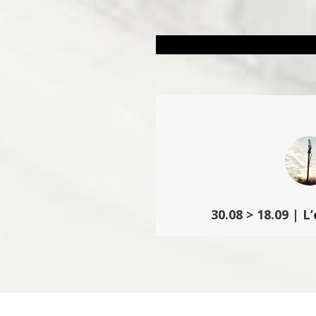
30.08 > 18.09 | L
Un regard à la fois surréel et
et espaces de villégiature w
lynchéenne et d’