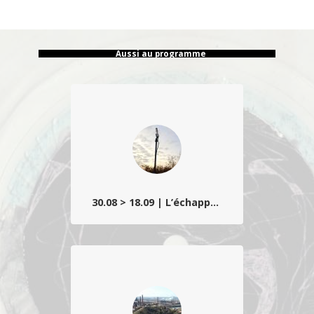
Aussi au programme
30.08 > 18.09 | L’échappée belle
Un regard à la fois surréel et poétique sur
les imaginaires et espaces de villégiature
wallons teintés d’étrangeté lynchéenne
et d’humour décallé.