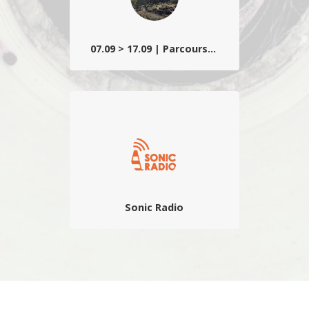
07.09 > 17.09 | Parcours sonore
Composé d’installations, créations ou
premières belges, ainsi que d’une
sélection d’étudiants d’écoles d’art
partenaires…
Sonic Radio
La radio du festival qui propose des
interviews, jingles, comptes rendus,
déambulations, playlists et autres
surprises sonores de première main