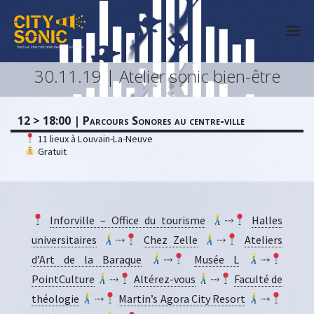
30.11.19 | Atelier sonic bien-être
12 > 18:00 | Parcours Sonores au centre-ville
11 lieux à Louvain-La-Neuve
Gratuit
Inforville – Office du tourisme
⤑
Halles
universitaires
⤑
Chez Zelle
⤑
Ateliers
d’Art de la Baraque
⤑
Musée L
⤑
PointCulture
⤑
Altérez-vous
⤑
Faculté de
théologie
⤑
Martin’s Agora City Resort
⤑