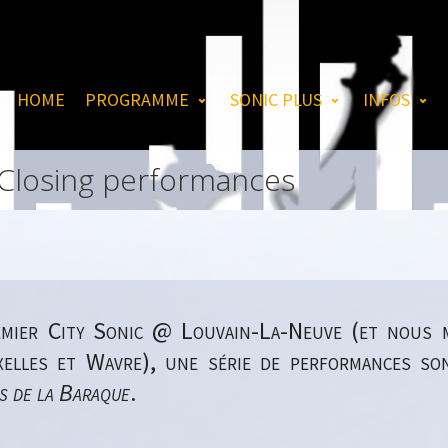
HOME
PROGRAMME
SONIC PLUS
INFOS
 Closing performances
emier City Sonic @ Louvain-La-Neuve (et nous 
xelles et Wavre), une série de performances so
s de la Baraque
.