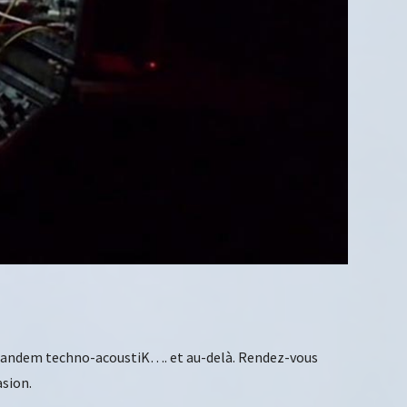
 un tandem techno-acoustiK…. et au-delà. Rendez-vous
asion.