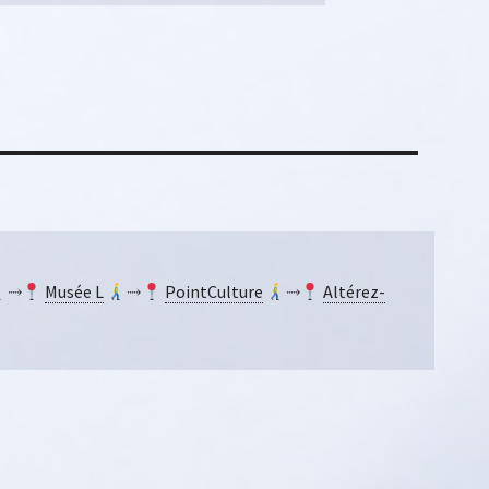
⤑
Musée L
⤑
PointCulture
⤑
Altérez-