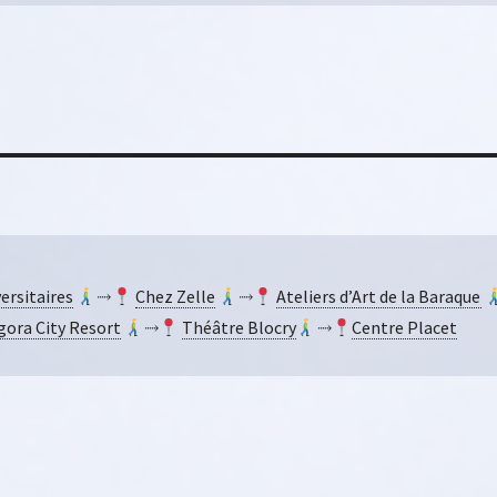
ersitaires
⤑
Chez Zelle
⤑
Ateliers d’Art de la Baraque
gora City Resort
⤑
Théâtre Blocry
⤑
Centre Placet