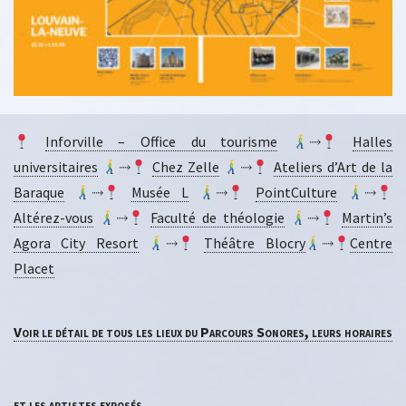
Inforville – Office du tourisme
⤑
Halles
universitaires
⤑
Chez Zelle
⤑
Ateliers d’Art de la
Baraque
⤑
Musée L
⤑
PointCulture
⤑
Altérez-vous
⤑
Faculté de théologie
⤑
Martin’s
Agora City Resort
⤑
Théâtre Blocry
⤑
Centre
Placet
Voir le détail de tous les lieux du Parcours Sonores, leurs horaires
et les artistes exposés.