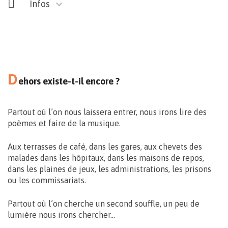
Infos
D
ehors existe-t-il encore ?
Maison du Design
Rue des Soeurs Noires, 4 – Mons
Partout où l’on nous laissera entrer, nous irons lire des
poèmes et faire de la musique.
Aux terrasses de café, dans les gares, aux chevets des
malades dans les hôpitaux, dans les maisons de repos,
dans les plaines de jeux, les administrations, les prisons
ou les commissariats.
Vernissage le 11.09 > 17:00
Partout où l’on cherche un second souffle, un peu de
Exposition du 22 > 27.09 – 10 > 18h30
lumière nous irons chercher…
Nocturne exceptionnelle
le 25.09 – 18.00>22.00