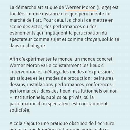
La démarche artistique de
Werner Moron
(Liège) est
fondée sur une distance critique permanente du
marché de l’art. Pour cela, il a choisi de mettre en
scène des actes, des performances ou des
événements qui impliquent la participation du
spectateur, comme sujet et comme citoyen, sollicité
Maison du Design
dans un dialogue.
Rue des Sœurs Noires, 4 – Mons
Afin d’expérimenter le monde, un monde concret,
Werner Moron varie constamment les lieux d
‘intervention et mélange les modes d’expressions
artistiques et les modes de production : peintures,
dessins, installations, performances, conférences –
performances, dans des lieux institutionnels ou non
– institutionnels, publics ou privés, où la
Gratuit
participation d’un spectateur est constamment
sollicitée.
A cela s’ajoute une pratique obstinée de l’écriture
qui jette une lumière sur l’origine verbale de sa