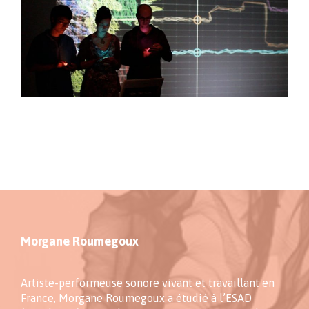
Morgane Roumegoux
Artiste-performeuse sonore vivant et travaillant en
France, Morgane Roumegoux a étudié à l’ESAD