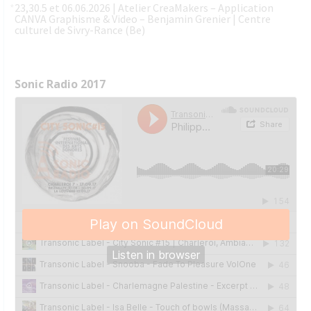
23,30.5 et 06.06.2026 | Atelier CreaMakers – Application
CANVA Graphisme & Video – Benjamin Grenier | Centre
culturel de Sivry-Rance (Be)
Sonic Radio 2017