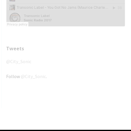
Tweets
@City_Sonic
Follow
@City_Sonic
.