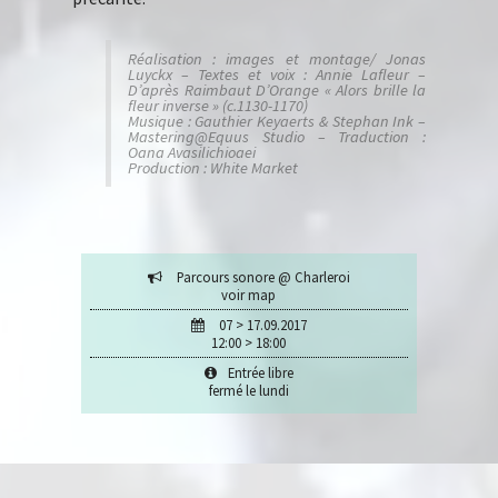
Réalisation : images et montage/ Jonas
Luyckx – Textes et voix : Annie Lafleur –
D’après Raimbaut D’Orange « Alors brille la
fleur inverse » (c.1130-1170)
Musique : Gauthier Keyaerts & Stephan Ink –
Mastering@Equus Studio – Traduction :
Oana Avasilichioaei
Production : White Market
Parcours sonore @ Charleroi
voir map
07 > 17.09.2017
12:00 > 18:00
Entrée libre
fermé le lundi