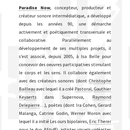
Paradise Now
, concepteur, producteur et
créateur sonore intermédiatique, a développé
depuis les années 90, une démarche
activement et poétiquement transversale et
collaborative. Parallèlement au
développement de ses multiples projets, il
s’est associé, depuis 2005, à Isa Belle pour
concevoir des oeuvres participatives stimulant
le corps et les sens. Il collabore également
avec des créateurs sonores (dont
Christophe
Bailleau
avec lequel il a créé
Pastoral
,
Gauthier
Keyaerts
dans Supernova,
Raymond
Delepierre
…), poètes (dont Ira Cohen, Gerard
Malanga, Catrine Godin, Werner Moron avec
lequel il a initié Les ours bipolaires,
Eric Therer
pour le duo &Stuff), artistes visuels-vidéastes