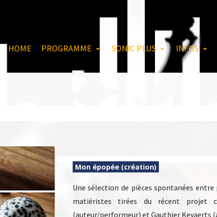
HOME
PROGRAMME
SONIC PLUS
INFOS
Mon épopée (création)
Une sélection de pièces spontanées entre 
matiéristes tirées du récent proj
(auteur/performeur) et Gauthier Keyaerts (ar