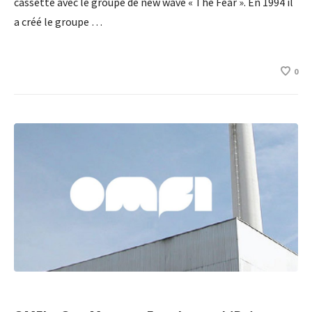
cassette avec le groupe de new wave « The Fear ». En 1994 il
a créé le groupe …
0