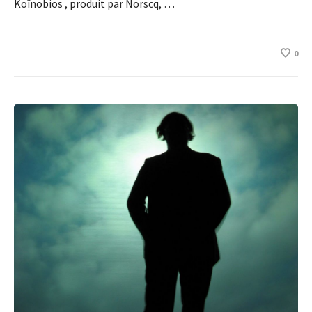
Koînobios , produit par Norscq, …
0