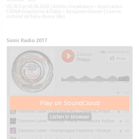
23,30.5 et 06.06.2026 | Atelier CreaMakers – Application
CANVA Graphisme & Video – Benjamin Grenier | Centre
culturel de Sivry-Rance (Be)
Sonic Radio 2017